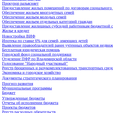
Прокурор разъясняет
Предоставление жилых помещений по договорам социального
Обеспечение жильем многодетных семей
Обеспечение жильем молодых семей
Обеспечение жильем отдельных категорий граждан
Предоставление жилищных субсидий работникам бюджетной 
Жилье в кредит
Новостройки ВИФ
Ипотека по ставке 6% для семей, имеющих детей
Выявление правообладателей ранее учтенных объектов недви
Бесплатная юридическая помощь
Городской фонд социальной поддержки
Отделение ПФР по Владимирской области
Голосование "Народный участковый"
Реестр брошенных и разукомплектованных транспортных сред
Экономика и городское хозяйство
Документы стратегического планирования
Прогноз развития
Муниципальные программы
Бюджет
Утвержденные бюджеты
Отчеты об исполнении бюджета
Проекты бюджетов
Реестр расходных обязательств