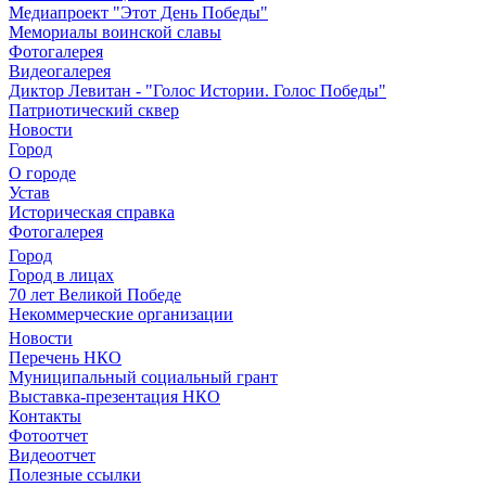
Медиапроект "Этот День Победы"
Мемориалы воинской славы
Фотогалерея
Видеогалерея
Диктор Левитан - "Голос Истории. Голос Победы"
Патриотический сквер
Новости
Город
О городе
Устав
Историческая справка
Фотогалерея
Город
Город в лицах
70 лет Великой Победе
Некоммерческие организации
Новости
Перечень НКО
Муниципальный социальный грант
Выставка-презентация НКО
Контакты
Фотоотчет
Видеоотчет
Полезные ссылки