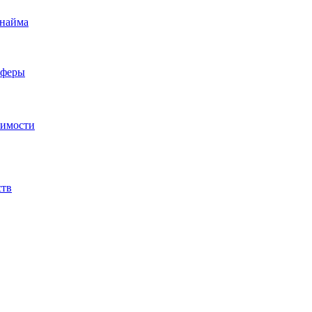
 найма
сферы
жимости
ств