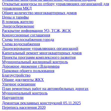
Открытые конкурсы по отбору управляющих организаций для
управления МКД
Общее количество многоквартирных домов
Цены и тарифы
В помощь жителю
Энергосбережение
Раскрытие информации УО, ТСЖ, ЖСК
Концессионные соглашения
Схема теплоснабжения города
Схема водоснабжения
Лицензирование управляющих организаций
Капитальный ремонт многоквартирных домов
Проекты программ комплексного развития
Муниципальный жилищный контроль
Дорожное движение г.Владимира
Парковки общего пользования
Благоустройство
Общие документы ЖКХ
Уличное освещение
План ремонтных работ на автомобильных дорогах
Муниципальный контроль
Нарушители
Демонтаж рекламных конструкций 05.11.2025
Перепись населения 2020