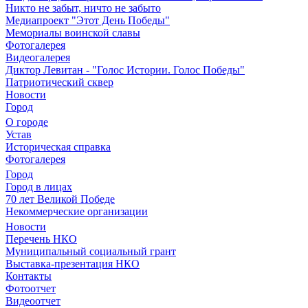
Никто не забыт, ничто не забыто
Медиапроект "Этот День Победы"
Мемориалы воинской славы
Фотогалерея
Видеогалерея
Диктор Левитан - "Голос Истории. Голос Победы"
Патриотический сквер
Новости
Город
О городе
Устав
Историческая справка
Фотогалерея
Город
Город в лицах
70 лет Великой Победе
Некоммерческие организации
Новости
Перечень НКО
Муниципальный социальный грант
Выставка-презентация НКО
Контакты
Фотоотчет
Видеоотчет