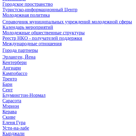
Городское пространство
Туристско-информационный Центр
Молодежная политика
Справочник муниципальных учреждений молодежной сферы
Календарь мероприятий
Молодежные общественные структуры
Реестр НКО - получателей поддержки
Международные отношения
Города партнеры
Эрланген, Йена
Кентербери
Ангиари
Кампобассо
Тренто
Бари
Сент
Блумингтон-Нормал
Сарасота
Мэрион
Керава
Скиве
Еленя Гура
Усти-на-лабе
Кырджали