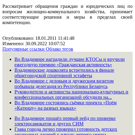
Рассматривает обращения граждан и юридических лиц по
вопросам жилищно-коммунального хозяйства, принимает
соответствующие решения и меры в пределах своей
компетенции.
Опубликовано: 18.01.2011 11:41:48
Изменено: 30.09.2022 10:07:52
Популярные ссылки
Облако тегов
Во Владимире наградили лучшие КТОСы и вручили
ежегодную премию «Гражданская активность»
Владимирские дошколята встретились в финале
общегородской спортивной эстафеты
Во Владимире с деловым и дружеским визитом
побывала делегация из Республики Беларусь
Руководители и активисты национально-культурных и
конфессиональных организаций обсудили на...
Во Владимире состоялись съёмки проекта «Поём
«Катюшу» на разных языках»
Во Владимире прошёл первый рейд по проверке
электросамокатов и других СИМ
Глава города лично проверил готовность детских
загородных лагерей к началу летнего сезона