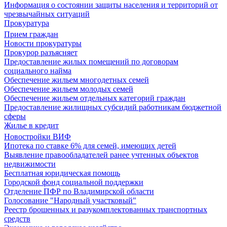
Информация о состоянии защиты населения и территорий от
чрезвычайных ситуаций
Прокуратура
Прием граждан
Новости прокуратуры
Прокурор разъясняет
Предоставление жилых помещений по договорам
социального найма
Обеспечение жильем многодетных семей
Обеспечение жильем молодых семей
Обеспечение жильем отдельных категорий граждан
Предоставление жилищных субсидий работникам бюджетной
сферы
Жилье в кредит
Новостройки ВИФ
Ипотека по ставке 6% для семей, имеющих детей
Выявление правообладателей ранее учтенных объектов
недвижимости
Бесплатная юридическая помощь
Городской фонд социальной поддержки
Отделение ПФР по Владимирской области
Голосование "Народный участковый"
Реестр брошенных и разукомплектованных транспортных
средств