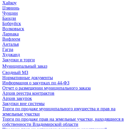
Хайкоу
Цзянинь
Чунцин
Баоцзи
Бобруйск
Волковыск
Ларнака
Вифлеем
Анталья
Гагра
Худжанд
Закупки и торги
Муниципальный заказ
Сводный МЗ
Нормативные документы
Информация о закупках по 44-ФЗ
Отчет о размещении муниципального заказа
Архив реестра контрактов
Архив закупок
Закупки вне системы
Торги по продаже муниципального имущества и прав на
земельные участки
Торги по продаже прав на земельные участки, находящиеся в
собственности Владимирской области