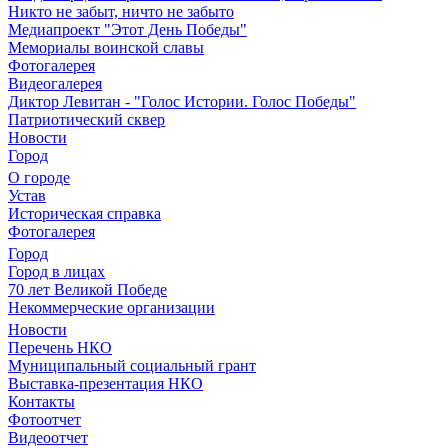
Никто не забыт, ничто не забыто
Медиапроект "Этот День Победы"
Мемориалы воинской славы
Фотогалерея
Видеогалерея
Диктор Левитан - "Голос Истории. Голос Победы"
Патриотический сквер
Новости
Город
О городе
Устав
Историческая справка
Фотогалерея
Город
Город в лицах
70 лет Великой Победе
Некоммерческие организации
Новости
Перечень НКО
Муниципальный социальный грант
Выставка-презентация НКО
Контакты
Фотоотчет
Видеоотчет