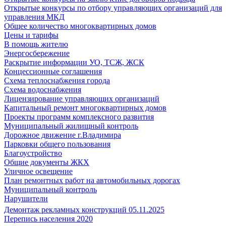
Открытые конкурсы по отбору управляющих организаций для
управления МКД
Общее количество многоквартирных домов
Цены и тарифы
В помощь жителю
Энергосбережение
Раскрытие информации УО, ТСЖ, ЖСК
Концессионные соглашения
Схема теплоснабжения города
Схема водоснабжения
Лицензирование управляющих организаций
Капитальный ремонт многоквартирных домов
Проекты программ комплексного развития
Муниципальный жилищный контроль
Дорожное движение г.Владимира
Парковки общего пользования
Благоустройство
Общие документы ЖКХ
Уличное освещение
План ремонтных работ на автомобильных дорогах
Муниципальный контроль
Нарушители
Демонтаж рекламных конструкций 05.11.2025
Перепись населения 2020