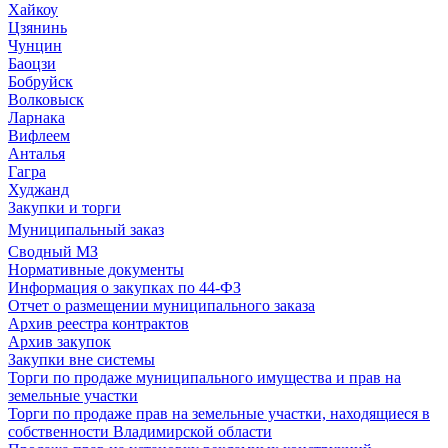
Хайкоу
Цзянинь
Чунцин
Баоцзи
Бобруйск
Волковыск
Ларнака
Вифлеем
Анталья
Гагра
Худжанд
Закупки и торги
Муниципальный заказ
Сводный МЗ
Нормативные документы
Информация о закупках по 44-ФЗ
Отчет о размещении муниципального заказа
Архив реестра контрактов
Архив закупок
Закупки вне системы
Торги по продаже муниципального имущества и прав на
земельные участки
Торги по продаже прав на земельные участки, находящиеся в
собственности Владимирской области