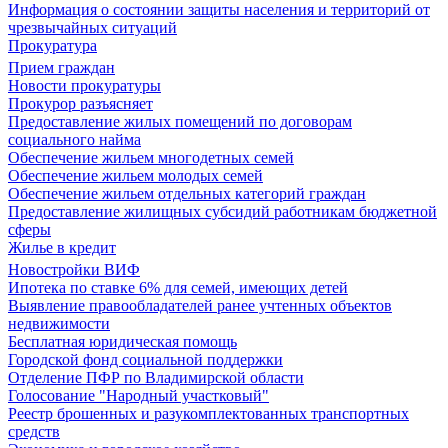
Информация о состоянии защиты населения и территорий от
чрезвычайных ситуаций
Прокуратура
Прием граждан
Новости прокуратуры
Прокурор разъясняет
Предоставление жилых помещений по договорам
социального найма
Обеспечение жильем многодетных семей
Обеспечение жильем молодых семей
Обеспечение жильем отдельных категорий граждан
Предоставление жилищных субсидий работникам бюджетной
сферы
Жилье в кредит
Новостройки ВИФ
Ипотека по ставке 6% для семей, имеющих детей
Выявление правообладателей ранее учтенных объектов
недвижимости
Бесплатная юридическая помощь
Городской фонд социальной поддержки
Отделение ПФР по Владимирской области
Голосование "Народный участковый"
Реестр брошенных и разукомплектованных транспортных
средств