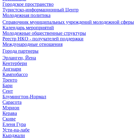
Городское пространство
Туристско-информационный Центр
Молодежная политика
Справочник муниципальных учреждений молодежной сферы
Календарь мероприятий
Молодежные общественные структуры
Реестр НКО - получателей поддержки
Международные отношения
Города партнеры
Эрланген, Йена
Кентербери
Ангиари
Кампобассо
Тренто
Бари
Сент
Блумингтон-Нормал
Сарасота
Мэрион
Керава
Скиве
Еленя Гура
Усти-на-лабе
Кырджали