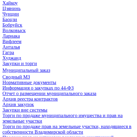
Хайкоу
Цзянинь
Чунцин
Баоцзи
Бобруйск
Волковыск
Ларнака
Вифлеем
Анталья
Гагра
Худжанд
Закупки и торги
Муниципальный заказ
Сводный МЗ
Нормативные документы
Информация о закупках по 44-ФЗ
Отчет о размещении муниципального заказа
Архив реестра контрактов
Архив закупок
Закупки вне системы
Торги по продаже муниципального имущества и прав на
земельные участки
Торги по продаже прав на земельные участки, находящиеся в
собственности Владимирской области