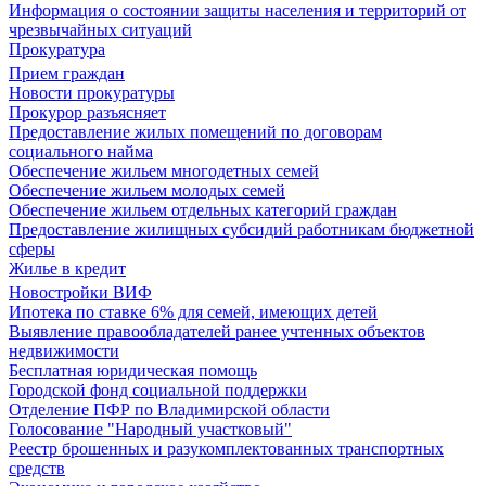
Информация о состоянии защиты населения и территорий от
чрезвычайных ситуаций
Прокуратура
Прием граждан
Новости прокуратуры
Прокурор разъясняет
Предоставление жилых помещений по договорам
социального найма
Обеспечение жильем многодетных семей
Обеспечение жильем молодых семей
Обеспечение жильем отдельных категорий граждан
Предоставление жилищных субсидий работникам бюджетной
сферы
Жилье в кредит
Новостройки ВИФ
Ипотека по ставке 6% для семей, имеющих детей
Выявление правообладателей ранее учтенных объектов
недвижимости
Бесплатная юридическая помощь
Городской фонд социальной поддержки
Отделение ПФР по Владимирской области
Голосование "Народный участковый"
Реестр брошенных и разукомплектованных транспортных
средств