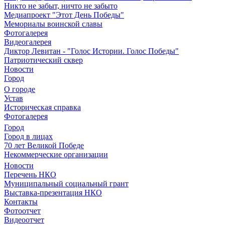
Никто не забыт, ничто не забыто
Медиапроект "Этот День Победы"
Мемориалы воинской славы
Фотогалерея
Видеогалерея
Диктор Левитан - "Голос Истории. Голос Победы"
Патриотический сквер
Новости
Город
О городе
Устав
Историческая справка
Фотогалерея
Город
Город в лицах
70 лет Великой Победе
Некоммерческие организации
Новости
Перечень НКО
Муниципальный социальный грант
Выставка-презентация НКО
Контакты
Фотоотчет
Видеоотчет