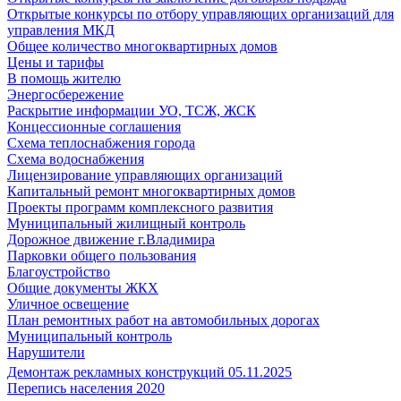
Открытые конкурсы по отбору управляющих организаций для
управления МКД
Общее количество многоквартирных домов
Цены и тарифы
В помощь жителю
Энергосбережение
Раскрытие информации УО, ТСЖ, ЖСК
Концессионные соглашения
Схема теплоснабжения города
Схема водоснабжения
Лицензирование управляющих организаций
Капитальный ремонт многоквартирных домов
Проекты программ комплексного развития
Муниципальный жилищный контроль
Дорожное движение г.Владимира
Парковки общего пользования
Благоустройство
Общие документы ЖКХ
Уличное освещение
План ремонтных работ на автомобильных дорогах
Муниципальный контроль
Нарушители
Демонтаж рекламных конструкций 05.11.2025
Перепись населения 2020