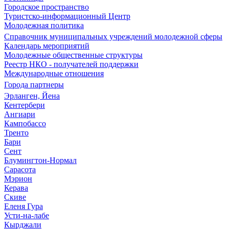
Городское пространство
Туристско-информационный Центр
Молодежная политика
Справочник муниципальных учреждений молодежной сферы
Календарь мероприятий
Молодежные общественные структуры
Реестр НКО - получателей поддержки
Международные отношения
Города партнеры
Эрланген, Йена
Кентербери
Ангиари
Кампобассо
Тренто
Бари
Сент
Блумингтон-Нормал
Сарасота
Мэрион
Керава
Скиве
Еленя Гура
Усти-на-лабе
Кырджали