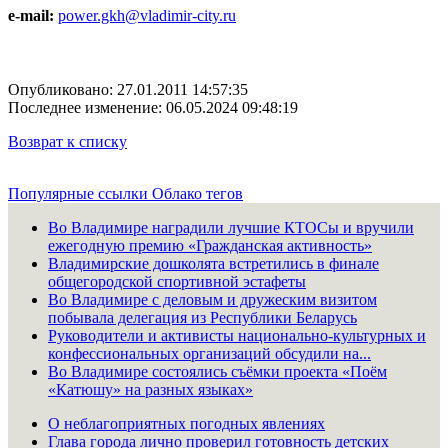
e-mail:
power.gkh@vladimir-city.ru
Опубликовано: 27.01.2011 14:57:35
Последнее изменение: 06.05.2024 09:48:19
Возврат к списку
Популярные ссылки
Облако тегов
Во Владимире наградили лучшие КТОСы и вручили
ежегодную премию «Гражданская активность»
Владимирские дошколята встретились в финале
общегородской спортивной эстафеты
Во Владимире с деловым и дружеским визитом
побывала делегация из Республики Беларусь
Руководители и активисты национально-культурных и
конфессиональных организаций обсудили на...
Во Владимире состоялись съёмки проекта «Поём
«Катюшу» на разных языках»
О неблагоприятных погодных явлениях
Глава города лично проверил готовность детских