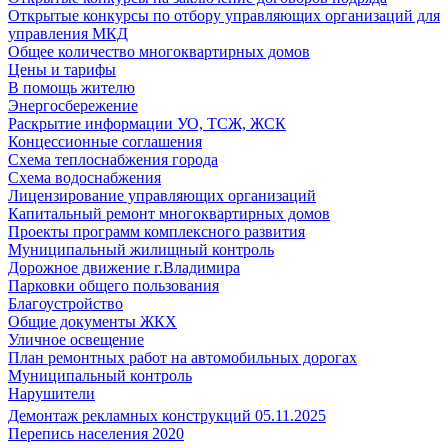
Открытые конкурсы по отбору управляющих организаций для
управления МКД
Общее количество многоквартирных домов
Цены и тарифы
В помощь жителю
Энергосбережение
Раскрытие информации УО, ТСЖ, ЖСК
Концессионные соглашения
Схема теплоснабжения города
Схема водоснабжения
Лицензирование управляющих организаций
Капитальный ремонт многоквартирных домов
Проекты программ комплексного развития
Муниципальный жилищный контроль
Дорожное движение г.Владимира
Парковки общего пользования
Благоустройство
Общие документы ЖКХ
Уличное освещение
План ремонтных работ на автомобильных дорогах
Муниципальный контроль
Нарушители
Демонтаж рекламных конструкций 05.11.2025
Перепись населения 2020