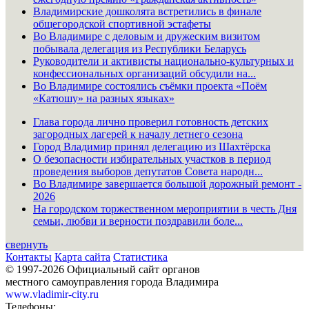
Владимирские дошколята встретились в финале
общегородской спортивной эстафеты
Во Владимире с деловым и дружеским визитом
побывала делегация из Республики Беларусь
Руководители и активисты национально-культурных и
конфессиональных организаций обсудили на...
Во Владимире состоялись съёмки проекта «Поём
«Катюшу» на разных языках»
Глава города лично проверил готовность детских
загородных лагерей к началу летнего сезона
Город Владимир принял делегацию из Шахтёрска
О безопасности избирательных участков в период
проведения выборов депутатов Совета народн...
Во Владимире завершается большой дорожный ремонт -
2026
На городском торжественном мероприятии в честь Дня
семьи, любви и верности поздравили боле...
свернуть
Контакты
Карта сайта
Статистика
© 1997-2026 Официальный сайт органов
местного самоуправления города Владимира
www.vladimir-city.ru
Телефоны: