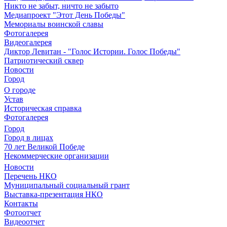
Никто не забыт, ничто не забыто
Медиапроект "Этот День Победы"
Мемориалы воинской славы
Фотогалерея
Видеогалерея
Диктор Левитан - "Голос Истории. Голос Победы"
Патриотический сквер
Новости
Город
О городе
Устав
Историческая справка
Фотогалерея
Город
Город в лицах
70 лет Великой Победе
Некоммерческие организации
Новости
Перечень НКО
Муниципальный социальный грант
Выставка-презентация НКО
Контакты
Фотоотчет
Видеоотчет