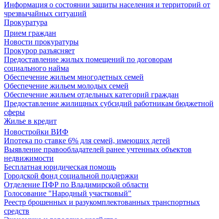
Информация о состоянии защиты населения и территорий от
чрезвычайных ситуаций
Прокуратура
Прием граждан
Новости прокуратуры
Прокурор разъясняет
Предоставление жилых помещений по договорам
социального найма
Обеспечение жильем многодетных семей
Обеспечение жильем молодых семей
Обеспечение жильем отдельных категорий граждан
Предоставление жилищных субсидий работникам бюджетной
сферы
Жилье в кредит
Новостройки ВИФ
Ипотека по ставке 6% для семей, имеющих детей
Выявление правообладателей ранее учтенных объектов
недвижимости
Бесплатная юридическая помощь
Городской фонд социальной поддержки
Отделение ПФР по Владимирской области
Голосование "Народный участковый"
Реестр брошенных и разукомплектованных транспортных
средств