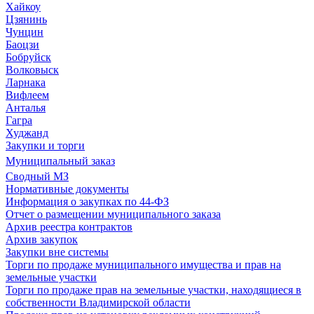
Хайкоу
Цзянинь
Чунцин
Баоцзи
Бобруйск
Волковыск
Ларнака
Вифлеем
Анталья
Гагра
Худжанд
Закупки и торги
Муниципальный заказ
Сводный МЗ
Нормативные документы
Информация о закупках по 44-ФЗ
Отчет о размещении муниципального заказа
Архив реестра контрактов
Архив закупок
Закупки вне системы
Торги по продаже муниципального имущества и прав на
земельные участки
Торги по продаже прав на земельные участки, находящиеся в
собственности Владимирской области