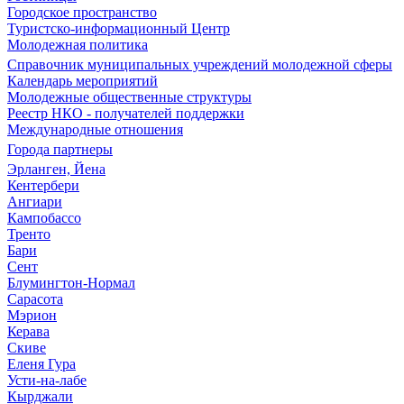
Городское пространство
Туристско-информационный Центр
Молодежная политика
Справочник муниципальных учреждений молодежной сферы
Календарь мероприятий
Молодежные общественные структуры
Реестр НКО - получателей поддержки
Международные отношения
Города партнеры
Эрланген, Йена
Кентербери
Ангиари
Кампобассо
Тренто
Бари
Сент
Блумингтон-Нормал
Сарасота
Мэрион
Керава
Скиве
Еленя Гура
Усти-на-лабе
Кырджали