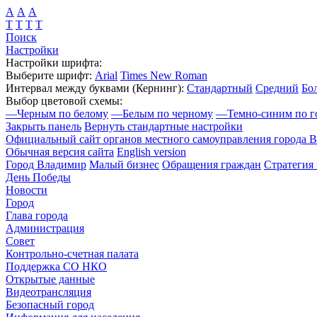
А
А
А
Т
Т
Т
Т
Поиск
Настройки
Настройки шрифта:
Выберите шрифт:
Arial
Times New Roman
Интервал между буквами
(Кернинг)
:
Стандартный
Средний
Бо
Выбор цветовой схемы:
—
Черным по белому
—
Белым по черному
—
Темно-синим по г
Закрыть панель
Вернуть стандартные настройки
Официальный сайт органов местного самоуправления города 
Обычная версия сайта
English version
Город Владимир
Малый бизнес
Обращения граждан
Стратегия 
День Победы
Новости
Город
Глава города
Администрация
Совет
Контрольно-счетная палата
Поддержка СО НКО
Открытые данные
Видеотрансляция
Безопасный город