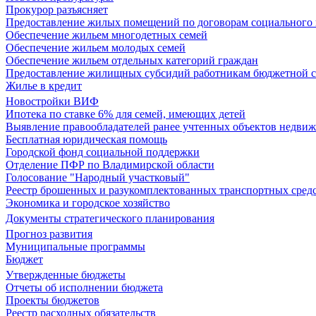
Прокурор разъясняет
Предоставление жилых помещений по договорам социального
Обеспечение жильем многодетных семей
Обеспечение жильем молодых семей
Обеспечение жильем отдельных категорий граждан
Предоставление жилищных субсидий работникам бюджетной 
Жилье в кредит
Новостройки ВИФ
Ипотека по ставке 6% для семей, имеющих детей
Выявление правообладателей ранее учтенных объектов недви
Бесплатная юридическая помощь
Городской фонд социальной поддержки
Отделение ПФР по Владимирской области
Голосование "Народный участковый"
Реестр брошенных и разукомплектованных транспортных сред
Экономика и городское хозяйство
Документы стратегического планирования
Прогноз развития
Муниципальные программы
Бюджет
Утвержденные бюджеты
Отчеты об исполнении бюджета
Проекты бюджетов
Реестр расходных обязательств