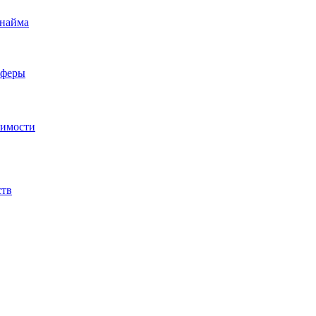
 найма
сферы
жимости
ств