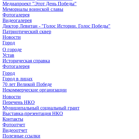
Медиапроект "Этот День Победы"
Мемориалы воинской славы
Фотогалерея
Видеогалерея
Диктор Левитан - "Голос Истории. Голос Победы"
Патриотический сквер
Новости
Город
О городе
Устав
Историческая справка
Фотогалерея
Город
Город в лицах
70 лет Великой Победе
Некоммерческие организации
Новости
Перечень НКО
Муниципальный социальный грант
Выставка-презентация НКО
Контакты
Фотоотчет
Видеоотчет
Полезные ссылки