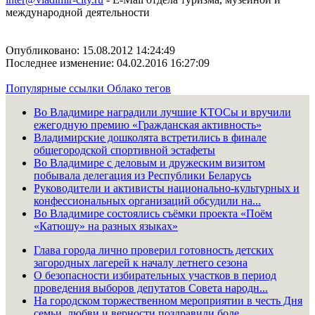
международной деятельности
Опубликовано: 15.08.2012 14:24:49
Последнее изменение: 04.02.2016 16:27:09
Популярные ссылки
Облако тегов
Во Владимире наградили лучшие КТОСы и вручили
ежегодную премию «Гражданская активность»
Владимирские дошколята встретились в финале
общегородской спортивной эстафеты
Во Владимире с деловым и дружеским визитом
побывала делегация из Республики Беларусь
Руководители и активисты национально-культурных и
конфессиональных организаций обсудили на...
Во Владимире состоялись съёмки проекта «Поём
«Катюшу» на разных языках»
Глава города лично проверил готовность детских
загородных лагерей к началу летнего сезона
О безопасности избирательных участков в период
проведения выборов депутатов Совета народн...
На городском торжественном мероприятии в честь Дня
семьи, любви и верности поздравили боле...