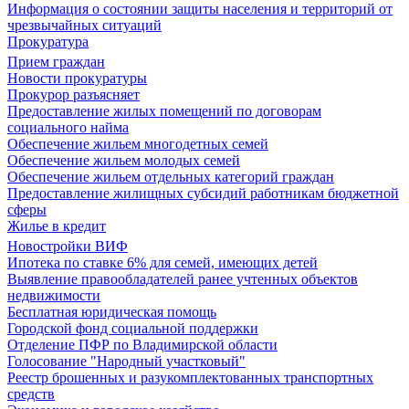
Информация о состоянии защиты населения и территорий от
чрезвычайных ситуаций
Прокуратура
Прием граждан
Новости прокуратуры
Прокурор разъясняет
Предоставление жилых помещений по договорам
социального найма
Обеспечение жильем многодетных семей
Обеспечение жильем молодых семей
Обеспечение жильем отдельных категорий граждан
Предоставление жилищных субсидий работникам бюджетной
сферы
Жилье в кредит
Новостройки ВИФ
Ипотека по ставке 6% для семей, имеющих детей
Выявление правообладателей ранее учтенных объектов
недвижимости
Бесплатная юридическая помощь
Городской фонд социальной поддержки
Отделение ПФР по Владимирской области
Голосование "Народный участковый"
Реестр брошенных и разукомплектованных транспортных
средств