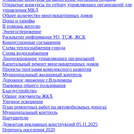
Открытые конкурсы по отбору управляющих организаций для
управления МКД
Общее количество многоквартирных домов
Цены и тарифы
В помощь жителю
Энергосбережение
Раскрытие информации УО, ТСЖ, ЖСК
Концессионные соглашения
Схема теплоснабжения города
Схема водоснабжения
Лицензирование управляющих организаций
Капитальный ремонт многоквартирных домов
Проекты программ комплексного развития
Муниципальный жилищный контроль
Дорожное движение г.Владимира
Парковки общего пользования
Благоустройство
Общие документы ЖКХ
Уличное освещение
План ремонтных работ на автомобильных дорогах
Муниципальный контроль
Нарушители
Демонтаж рекламных конструкций 05.11.2025
Перепись населения 2020