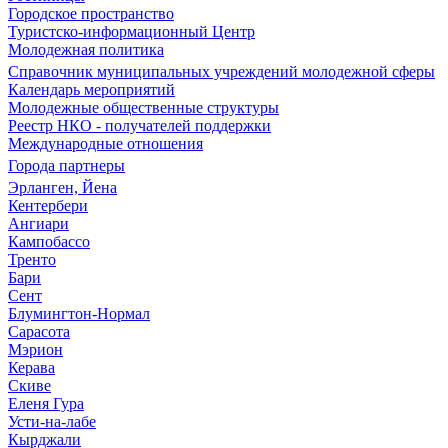
Городское пространство
Туристско-информационный Центр
Молодежная политика
Справочник муниципальных учреждений молодежной сферы
Календарь мероприятий
Молодежные общественные структуры
Реестр НКО - получателей поддержки
Международные отношения
Города партнеры
Эрланген, Йена
Кентербери
Ангиари
Кампобассо
Тренто
Бари
Сент
Блумингтон-Нормал
Сарасота
Мэрион
Керава
Скиве
Еленя Гура
Усти-на-лабе
Кырджали