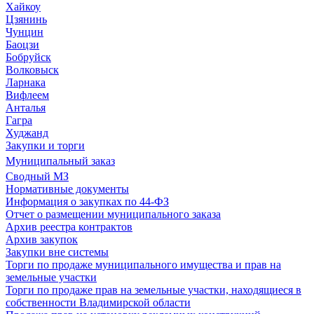
Хайкоу
Цзянинь
Чунцин
Баоцзи
Бобруйск
Волковыск
Ларнака
Вифлеем
Анталья
Гагра
Худжанд
Закупки и торги
Муниципальный заказ
Сводный МЗ
Нормативные документы
Информация о закупках по 44-ФЗ
Отчет о размещении муниципального заказа
Архив реестра контрактов
Архив закупок
Закупки вне системы
Торги по продаже муниципального имущества и прав на
земельные участки
Торги по продаже прав на земельные участки, находящиеся в
собственности Владимирской области