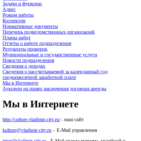
Задачи и функции
Адрес
Режим работы
Коллектив
Нормативные документы
Перечень подведомственных организаций
Планы работ
Отчеты о работе подразделения
Результаты проверок
Муниципальные и государственные услуги
Новости подразделения
Сведения о доходах
Сведения о рассчитываемой за календарный год
среднемесячной заработной плате
Мы в Интернете
Аукцион на право заключения договора аренды
Мы в Интернете
http://culture.vladimir-city.ru/
- наш сайт
kulture@vladimir-city.ru
- E-Mail управления
inter@vladimir-city.ru
- E-Mail отдела туризма, музейной и