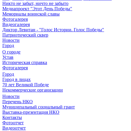
Никто не забыт, ничто не забыто
Медиапроект "Этот День Победы"
Мемориалы воинской славы
Фотогалерея
Видеогалерея
Диктор Левитан - "Голос Истории. Голос Победы"
Патриотический сквер
Новости
Город
О городе
Устав
Историческая справка
Фотогалерея
Город
Город в лицах
70 лет Великой Победе
Некоммерческие организации
Новости
Перечень НКО
Муниципальный социальный грант
Выставка-презентация НКО
Контакты
Фотоотчет
Видеоотчет