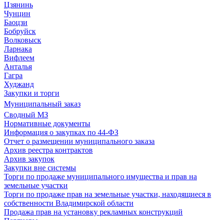
Цзянинь
Чунцин
Баоцзи
Бобруйск
Волковыск
Ларнака
Вифлеем
Анталья
Гагра
Худжанд
Закупки и торги
Муниципальный заказ
Сводный МЗ
Нормативные документы
Информация о закупках по 44-ФЗ
Отчет о размещении муниципального заказа
Архив реестра контрактов
Архив закупок
Закупки вне системы
Торги по продаже муниципального имущества и прав на
земельные участки
Торги по продаже прав на земельные участки, находящиеся в
собственности Владимирской области
Продажа прав на установку рекламных конструкций