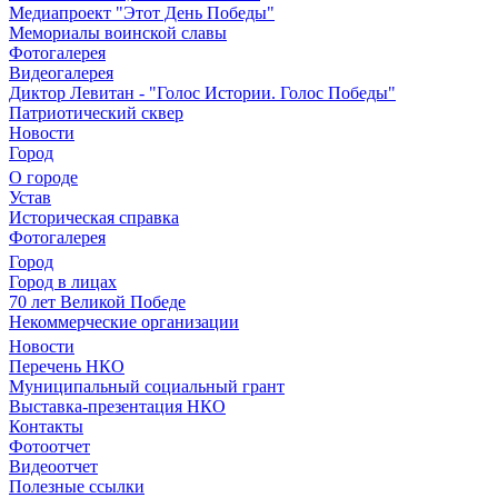
Медиапроект "Этот День Победы"
Мемориалы воинской славы
Фотогалерея
Видеогалерея
Диктор Левитан - "Голос Истории. Голос Победы"
Патриотический сквер
Новости
Город
О городе
Устав
Историческая справка
Фотогалерея
Город
Город в лицах
70 лет Великой Победе
Некоммерческие организации
Новости
Перечень НКО
Муниципальный социальный грант
Выставка-презентация НКО
Контакты
Фотоотчет
Видеоотчет
Полезные ссылки