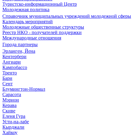
Туристско-информационный Центр
Молодежная политика
Справочник муниципальных учреждений молодежной сферы
Календарь мероприятий
Молодежные общественные структуры
Реестр НКО - получателей поддержки
Международные отношения
Города партнеры
Эрланген, Йена
Кентербери
Ангиари
Кампобассо
Тренто
Бари
Сент
Блумингтон-Нормал
Сарасота
Мэрион
Керава
Скиве
Еленя Гура
Усти-на-лабе
Кырджали
Хайкоу