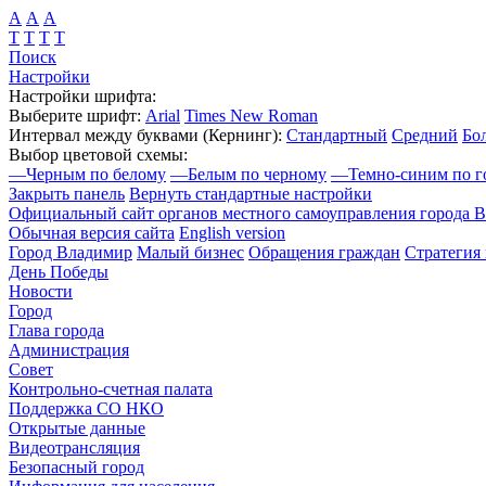
А
А
А
Т
Т
Т
Т
Поиск
Настройки
Настройки шрифта:
Выберите шрифт:
Arial
Times New Roman
Интервал между буквами
(Кернинг)
:
Стандартный
Средний
Бо
Выбор цветовой схемы:
—
Черным по белому
—
Белым по черному
—
Темно-синим по г
Закрыть панель
Вернуть стандартные настройки
Официальный сайт органов местного самоуправления города 
Обычная версия сайта
English version
Город Владимир
Малый бизнес
Обращения граждан
Стратегия 
День Победы
Новости
Город
Глава города
Администрация
Совет
Контрольно-счетная палата
Поддержка СО НКО
Открытые данные
Видеотрансляция
Безопасный город