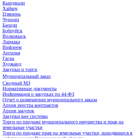
Кырджали
Хайкоу
Цзянинь
Чунцин
Баоцзи
Бобруйск
Волковыск
Ларнака
Вифлеем
Анталья
Гагра
Худжанд
Закупки и торги
Муниципальный заказ
Сводный МЗ
Нормативные документы
Информация о закупках по 44-ФЗ
Отчет о размещении муниципального заказа
Архив реестра контрактов
Архив закупок
Закупки вне системы
Торги по продаже муниципального имущества и прав на
земельные участки
Торги по продаже прав на земельные участки, находящиеся в