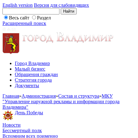
English version
Версия для слабовидящих
Весь сайт
Раздел
Расширенный поиск
Город Владимир
Малый бизнес
Обращения граждан
Стратегия города
Документы
Главная
»
Администрация
»
Состав и структура
»
МКУ
"Управление наружной рекламы и информации города
Владимира"
День Победы
Новости
Бессмертный полк
Вспомним всех поименно