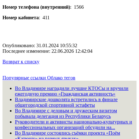
Номер телефона (внутренний)
:
1566
Номер кабинета
:
411
Опубликовано: 31.01.2024 10:55:32
Последнее изменение: 22.06.2026 12:42:04
Возврат к списку
Популярные ссылки
Облако тегов
Во Владимире наградили лучшие КТОСы и вручили
ежегодную премию «Гражданская активность»
Владимирские дошколята встретились в финале
общегородской спортивной эстафеты
Во Владимире с деловым и дружеским визитом
побывала делегация из Республики Беларусь
Руководители и активисты национально-культурных и
конфессиональных организаций обсудили на...
Во Владимире состоялись съёмки проекта «Поём
«Катюшу» на разных языках»