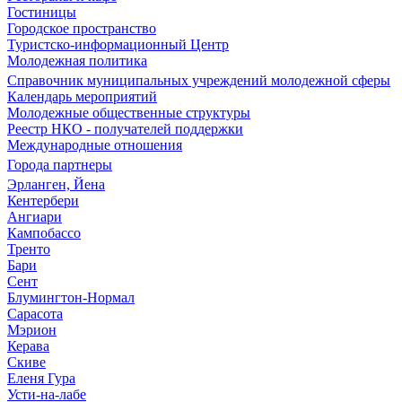
Гостиницы
Городское пространство
Туристско-информационный Центр
Молодежная политика
Справочник муниципальных учреждений молодежной сферы
Календарь мероприятий
Молодежные общественные структуры
Реестр НКО - получателей поддержки
Международные отношения
Города партнеры
Эрланген, Йена
Кентербери
Ангиари
Кампобассо
Тренто
Бари
Сент
Блумингтон-Нормал
Сарасота
Мэрион
Керава
Скиве
Еленя Гура
Усти-на-лабе