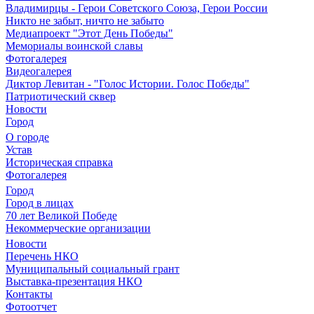
Владимирцы - Герои Советского Союза, Герои России
Никто не забыт, ничто не забыто
Медиапроект "Этот День Победы"
Мемориалы воинской славы
Фотогалерея
Видеогалерея
Диктор Левитан - "Голос Истории. Голос Победы"
Патриотический сквер
Новости
Город
О городе
Устав
Историческая справка
Фотогалерея
Город
Город в лицах
70 лет Великой Победе
Некоммерческие организации
Новости
Перечень НКО
Муниципальный социальный грант
Выставка-презентация НКО
Контакты
Фотоотчет