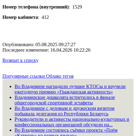
Номер телефона (внутренний)
:
1529
Номер кабинета
:
412
Опубликовано: 05.08.2025 09:27:27
Последнее изменение: 16.04.2026 10:22:26
Возврат к списку
Популярные ссылки
Облако тегов
Во Владимире наградили лучшие КТОСы и вручили
ежегодную премию «Гражданская активность»
Владимирские дошколята встретились в финале
общегородской спортивной эстафеты
Во Владимире с деловым и дружеским визитом
побывала делегация из Республики Беларусь
Руководители и активисты национально-культурных и
конфессиональных организаций обсудили на...
Во Владимире состоялись съёмки проекта «Поём
«Катюшу» на разных языках»