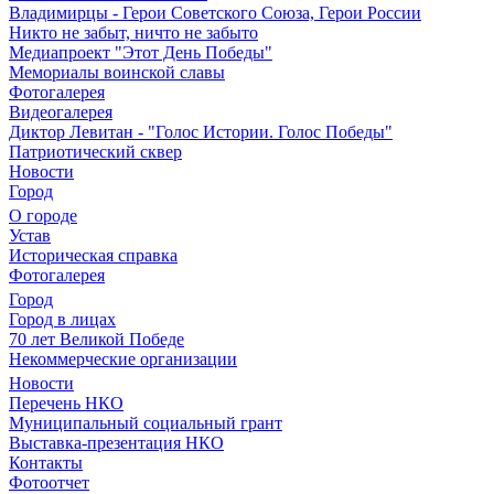
Владимирцы - Герои Советского Союза, Герои России
Никто не забыт, ничто не забыто
Медиапроект "Этот День Победы"
Мемориалы воинской славы
Фотогалерея
Видеогалерея
Диктор Левитан - "Голос Истории. Голос Победы"
Патриотический сквер
Новости
Город
О городе
Устав
Историческая справка
Фотогалерея
Город
Город в лицах
70 лет Великой Победе
Некоммерческие организации
Новости
Перечень НКО
Муниципальный социальный грант
Выставка-презентация НКО
Контакты
Фотоотчет