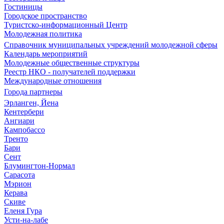
Гостиницы
Городское пространство
Туристско-информационный Центр
Молодежная политика
Справочник муниципальных учреждений молодежной сферы
Календарь мероприятий
Молодежные общественные структуры
Реестр НКО - получателей поддержки
Международные отношения
Города партнеры
Эрланген, Йена
Кентербери
Ангиари
Кампобассо
Тренто
Бари
Сент
Блумингтон-Нормал
Сарасота
Мэрион
Керава
Скиве
Еленя Гура
Усти-на-лабе