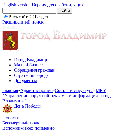
English version
Версия для слабовидящих
Весь сайт
Раздел
Расширенный поиск
Город Владимир
Малый бизнес
Обращения граждан
Стратегия города
Документы
Главная
»
Администрация
»
Состав и структура
»
МКУ
"Управление наружной рекламы и информации города
Владимира"
День Победы
Новости
Бессмертный полк
Вспомним всех поименно