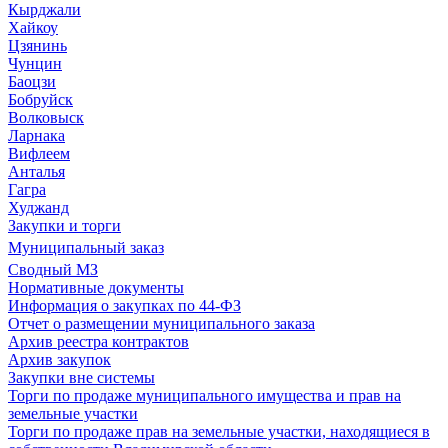
Кырджали
Хайкоу
Цзянинь
Чунцин
Баоцзи
Бобруйск
Волковыск
Ларнака
Вифлеем
Анталья
Гагра
Худжанд
Закупки и торги
Муниципальный заказ
Сводный МЗ
Нормативные документы
Информация о закупках по 44-ФЗ
Отчет о размещении муниципального заказа
Архив реестра контрактов
Архив закупок
Закупки вне системы
Торги по продаже муниципального имущества и прав на
земельные участки
Торги по продаже прав на земельные участки, находящиеся в