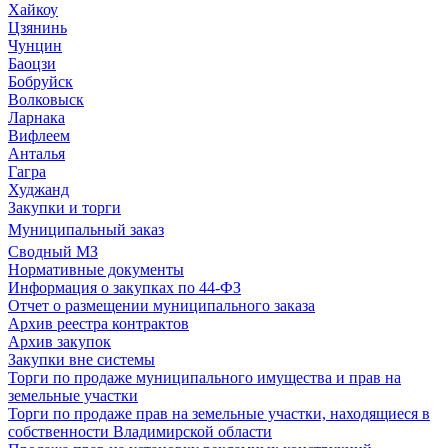
Хайкоу
Цзянинь
Чунцин
Баоцзи
Бобруйск
Волковыск
Ларнака
Вифлеем
Анталья
Гагра
Худжанд
Закупки и торги
Муниципальный заказ
Сводный МЗ
Нормативные документы
Информация о закупках по 44-ФЗ
Отчет о размещении муниципального заказа
Архив реестра контрактов
Архив закупок
Закупки вне системы
Торги по продаже муниципального имущества и прав на
земельные участки
Торги по продаже прав на земельные участки, находящиеся в
собственности Владимирской области