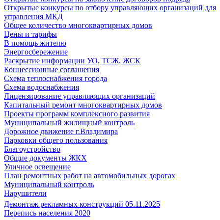
Открытые конкурсы по отбору управляющих организаций для
управления МКД
Общее количество многоквартирных домов
Цены и тарифы
В помощь жителю
Энергосбережение
Раскрытие информации УО, ТСЖ, ЖСК
Концессионные соглашения
Схема теплоснабжения города
Схема водоснабжения
Лицензирование управляющих организаций
Капитальный ремонт многоквартирных домов
Проекты программ комплексного развития
Муниципальный жилищный контроль
Дорожное движение г.Владимира
Парковки общего пользования
Благоустройство
Общие документы ЖКХ
Уличное освещение
План ремонтных работ на автомобильных дорогах
Муниципальный контроль
Нарушители
Демонтаж рекламных конструкций 05.11.2025
Перепись населения 2020