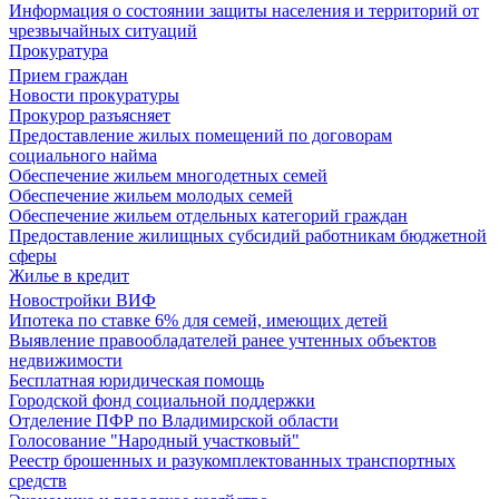
Информация о состоянии защиты населения и территорий от
чрезвычайных ситуаций
Прокуратура
Прием граждан
Новости прокуратуры
Прокурор разъясняет
Предоставление жилых помещений по договорам
социального найма
Обеспечение жильем многодетных семей
Обеспечение жильем молодых семей
Обеспечение жильем отдельных категорий граждан
Предоставление жилищных субсидий работникам бюджетной
сферы
Жилье в кредит
Новостройки ВИФ
Ипотека по ставке 6% для семей, имеющих детей
Выявление правообладателей ранее учтенных объектов
недвижимости
Бесплатная юридическая помощь
Городской фонд социальной поддержки
Отделение ПФР по Владимирской области
Голосование "Народный участковый"
Реестр брошенных и разукомплектованных транспортных
средств