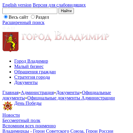
English version
Версия для слабовидящих
Весь сайт
Раздел
Расширенный поиск
Город Владимир
Малый бизнес
Обращения граждан
Стратегия города
Документы
Главная
»
Администрация
»
Документы
»
Официальные
документы
»
Официальные документы Администрации
День Победы
Новости
Бессмертный полк
Вспомним всех поименно
Владимирцы - Герои Советского Союза, Герои России