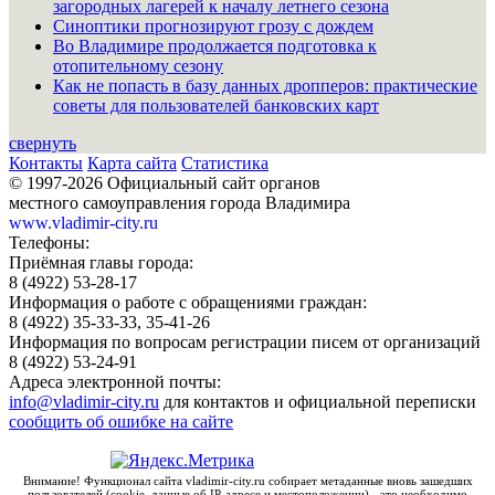
загородных лагерей к началу летнего сезона
Синоптики прогнозируют грозу с дождем
Во Владимире продолжается подготовка к
отопительному сезону
Как не попасть в базу данных дропперов: практические
советы для пользователей банковских карт
свернуть
Контакты
Карта сайта
Статистика
© 1997-2026 Официальный сайт органов
местного самоуправления города Владимира
www.vladimir-city.ru
Телефоны:
Приёмная главы города:
8 (4922) 53-28-17
Информация о работе с обращениями граждан:
8 (4922) 35-33-33, 35-41-26
Информация по вопросам регистрации писем от организаций
8 (4922) 53-24-91
Адреса электронной почты:
info@vladimir-city.ru
для контактов и официальной переписки
сообщить об ошибке на сайте
Внимание! Функционал сайта vladimir-city.ru собирает метаданные вновь зашедших
пользователей (cookie, данные об IP-адресе и местоположении) - это необходимо