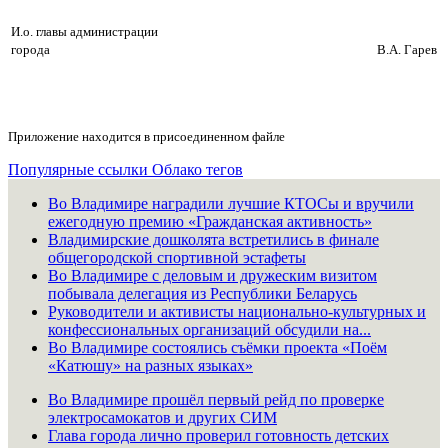
И.о. главы администрации
города
В.А. Гарев
Приложение находится в присоединенном файле
Популярные ссылки
Облако тегов
Во Владимире наградили лучшие КТОСы и вручили
ежегодную премию «Гражданская активность»
Владимирские дошколята встретились в финале
общегородской спортивной эстафеты
Во Владимире с деловым и дружеским визитом
побывала делегация из Республики Беларусь
Руководители и активисты национально-культурных и
конфессиональных организаций обсудили на...
Во Владимире состоялись съёмки проекта «Поём
«Катюшу» на разных языках»
Во Владимире прошёл первый рейд по проверке
электросамокатов и других СИМ
Глава города лично проверил готовность детских