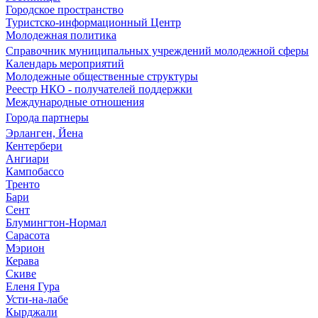
Городское пространство
Туристско-информационный Центр
Молодежная политика
Справочник муниципальных учреждений молодежной сферы
Календарь мероприятий
Молодежные общественные структуры
Реестр НКО - получателей поддержки
Международные отношения
Города партнеры
Эрланген, Йена
Кентербери
Ангиари
Кампобассо
Тренто
Бари
Сент
Блумингтон-Нормал
Сарасота
Мэрион
Керава
Скиве
Еленя Гура
Усти-на-лабе
Кырджали