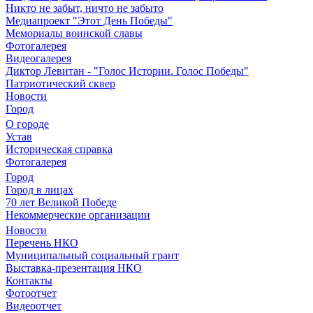
Никто не забыт, ничто не забыто
Медиапроект "Этот День Победы"
Мемориалы воинской славы
Фотогалерея
Видеогалерея
Диктор Левитан - "Голос Истории. Голос Победы"
Патриотический сквер
Новости
Город
О городе
Устав
Историческая справка
Фотогалерея
Город
Город в лицах
70 лет Великой Победе
Некоммерческие организации
Новости
Перечень НКО
Муниципальный социальный грант
Выставка-презентация НКО
Контакты
Фотоотчет
Видеоотчет