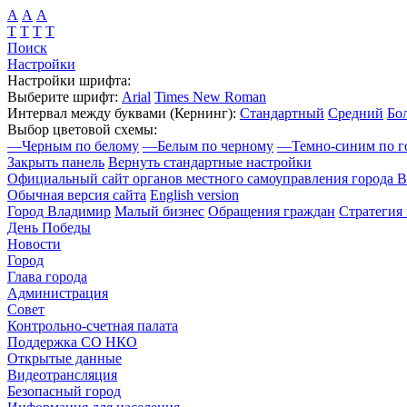
А
А
А
Т
Т
Т
Т
Поиск
Настройки
Настройки шрифта:
Выберите шрифт:
Arial
Times New Roman
Интервал между буквами
(Кернинг)
:
Стандартный
Средний
Бо
Выбор цветовой схемы:
—
Черным по белому
—
Белым по черному
—
Темно-синим по г
Закрыть панель
Вернуть стандартные настройки
Официальный сайт органов местного самоуправления города 
Обычная версия сайта
English version
Город Владимир
Малый бизнес
Обращения граждан
Стратегия 
День Победы
Новости
Город
Глава города
Администрация
Совет
Контрольно-счетная палата
Поддержка СО НКО
Открытые данные
Видеотрансляция
Безопасный город