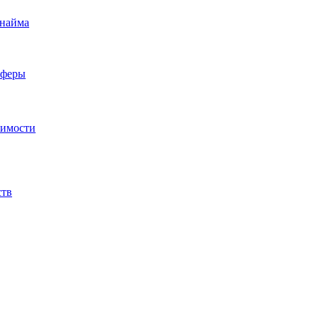
 найма
сферы
жимости
ств