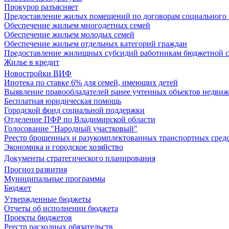
Прокурор разъясняет
Предоставление жилых помещений по договорам социального
Обеспечение жильем многодетных семей
Обеспечение жильем молодых семей
Обеспечение жильем отдельных категорий граждан
Предоставление жилищных субсидий работникам бюджетной 
Жилье в кредит
Новостройки ВИФ
Ипотека по ставке 6% для семей, имеющих детей
Выявление правообладателей ранее учтенных объектов недви
Бесплатная юридическая помощь
Городской фонд социальной поддержки
Отделение ПФР по Владимирской области
Голосование "Народный участковый"
Реестр брошенных и разукомплектованных транспортных сред
Экономика и городское хозяйство
Документы стратегического планирования
Прогноз развития
Муниципальные программы
Бюджет
Утвержденные бюджеты
Отчеты об исполнении бюджета
Проекты бюджетов
Реестр расходных обязательств