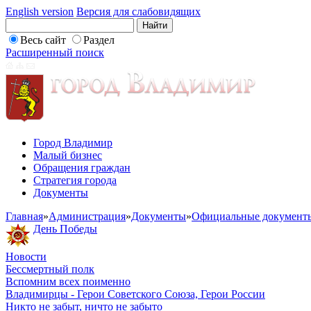
English version
Версия для слабовидящих
Весь сайт
Раздел
Расширенный поиск
Город Владимир
Малый бизнес
Обращения граждан
Стратегия города
Документы
Главная
»
Администрация
»
Документы
»
Официальные документ
День Победы
Новости
Бессмертный полк
Вспомним всех поименно
Владимирцы - Герои Советского Союза, Герои России
Никто не забыт, ничто не забыто