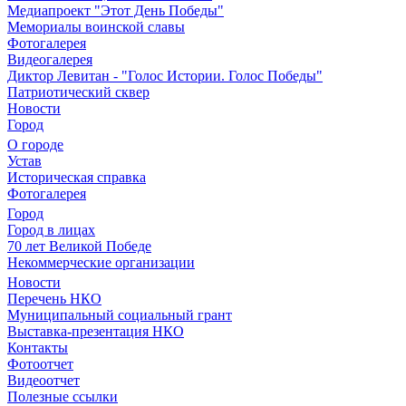
Медиапроект "Этот День Победы"
Мемориалы воинской славы
Фотогалерея
Видеогалерея
Диктор Левитан - "Голос Истории. Голос Победы"
Патриотический сквер
Новости
Город
О городе
Устав
Историческая справка
Фотогалерея
Город
Город в лицах
70 лет Великой Победе
Некоммерческие организации
Новости
Перечень НКО
Муниципальный социальный грант
Выставка-презентация НКО
Контакты
Фотоотчет
Видеоотчет
Полезные ссылки