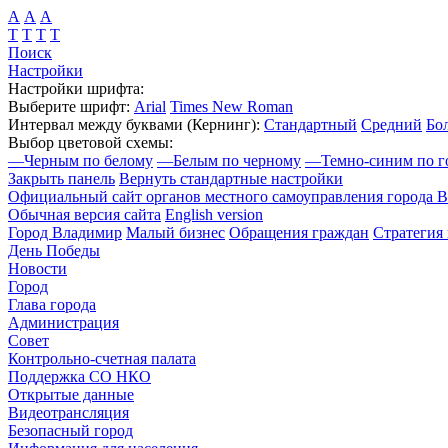
А
А
А
Т
Т
Т
Т
Поиск
Настройки
Настройки шрифта:
Выберите шрифт:
Arial
Times New Roman
Интервал между буквами
(Кернинг)
:
Стандартный
Средний
Бо
Выбор цветовой схемы:
—
Черным по белому
—
Белым по черному
—
Темно-синим по г
Закрыть панель
Вернуть стандартные настройки
Официальный сайт органов местного самоуправления города 
Обычная версия сайта
English version
Город Владимир
Малый бизнес
Обращения граждан
Стратегия 
День Победы
Новости
Город
Глава города
Администрация
Совет
Контрольно-счетная палата
Поддержка СО НКО
Открытые данные
Видеотрансляция
Безопасный город