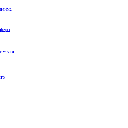
 найма
сферы
жимости
ств