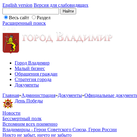
English version
Версия для слабовидящих
Весь сайт
Раздел
Расширенный поиск
Город Владимир
Малый бизнес
Обращения граждан
Стратегия города
Документы
Главная
»
Администрация
»
Документы
»
Официальные документ
День Победы
Новости
Бессмертный полк
Вспомним всех поименно
Владимирцы - Герои Советского Союза, Герои России
Никто не забыт, ничто не забыто