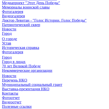
Медиапроект "Этот День Победы"
Мемориалы воинской славы
Фотогалерея
Видеогалерея
Диктор Левитан - "Голос Истории. Голос Победы"
Патриотический сквер
Новости
Город
О городе
Устав
Историческая справка
Фотогалерея
Город
Город в лицах
70 лет Великой Победе
Некоммерческие организации
Новости
Перечень НКО
Муниципальный социальный грант
Выставка-презентация НКО
Контакты
Фотоотчет
Видеоотчет
Полезные ссылки