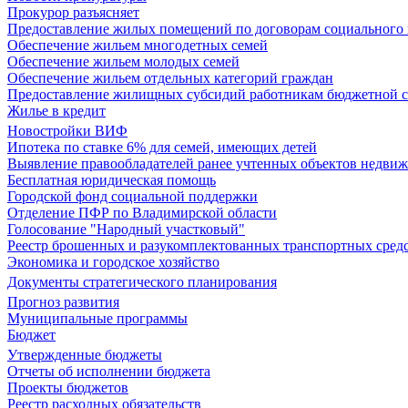
Прокурор разъясняет
Предоставление жилых помещений по договорам социального
Обеспечение жильем многодетных семей
Обеспечение жильем молодых семей
Обеспечение жильем отдельных категорий граждан
Предоставление жилищных субсидий работникам бюджетной 
Жилье в кредит
Новостройки ВИФ
Ипотека по ставке 6% для семей, имеющих детей
Выявление правообладателей ранее учтенных объектов недви
Бесплатная юридическая помощь
Городской фонд социальной поддержки
Отделение ПФР по Владимирской области
Голосование "Народный участковый"
Реестр брошенных и разукомплектованных транспортных сред
Экономика и городское хозяйство
Документы стратегического планирования
Прогноз развития
Муниципальные программы
Бюджет
Утвержденные бюджеты
Отчеты об исполнении бюджета
Проекты бюджетов
Реестр расходных обязательств