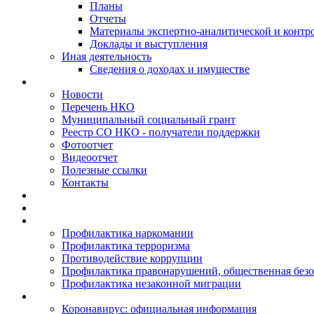
Планы
Отчеты
Материалы экспертно-аналитической и контр
Доклады и выступления
Иная деятельность
Сведения о доходах и имуществе
Новости
Перечень НКО
Муниципальный социальный грант
Реестр СО НКО - получатели поддержки
Фотоотчет
Видеоотчет
Полезные ссылки
Контакты
Профилактика наркомании
Профилактика терроризма
Противодействие коррупции
Профилактика правонарушений, общественная безо
Профилактика незаконной миграции
Коронавирус: официальная информация