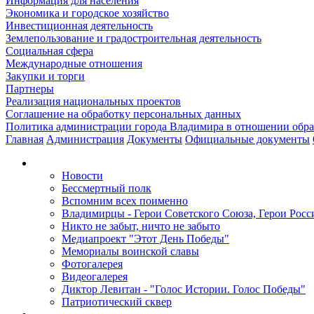
Информация для населения
Экономика и городское хозяйство
Инвестиционная деятельность
Землепользование и градостроительная деятельность
Социальная сфера
Международные отношения
Закупки и торги
Партнеры
Реализация национальных проектов
Соглашение на обработку персональных данных
Политика администрации города Владимира в отношении обр
Главная
Администрация
Документы
Официальные документы
Новости
Бессмертный полк
Вспомним всех поименно
Владимирцы - Герои Советского Союза, Герои Росс
Никто не забыт, ничто не забыто
Медиапроект "Этот День Победы"
Мемориалы воинской славы
Фотогалерея
Видеогалерея
Диктор Левитан - "Голос Истории. Голос Победы"
Патриотический сквер