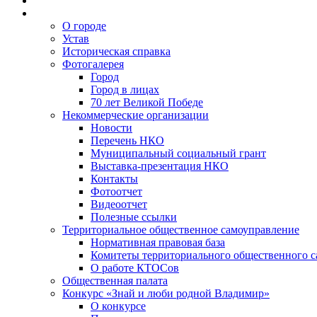
О городе
Устав
Историческая справка
Фотогалерея
Город
Город в лицах
70 лет Великой Победе
Некоммерческие организации
Новости
Перечень НКО
Муниципальный социальный грант
Выставка-презентация НКО
Контакты
Фотоотчет
Видеоотчет
Полезные ссылки
Территориальное общественное самоуправление
Нормативная правовая база
Комитеты территориального общественного 
О работе КТОСов
Общественная палата
Конкурс «Знай и люби родной Владимир»
О конкурсе