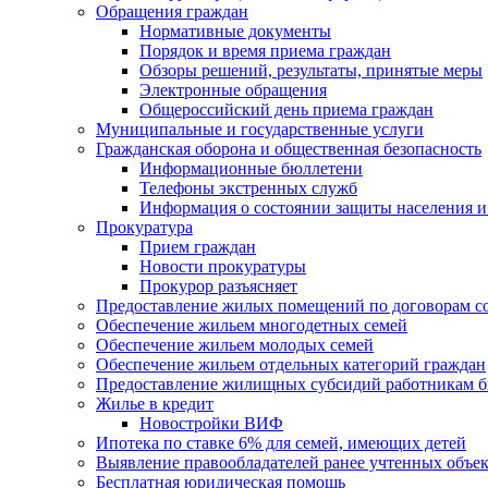
Обращения граждан
Нормативные документы
Порядок и время приема граждан
Обзоры решений, результаты, принятые меры
Электронные обращения
Общероссийский день приема граждан
Муниципальные и государственные услуги
Гражданская оборона и общественная безопасность
Информационные бюллетени
Телефоны экстренных служб
Информация о состоянии защиты населения и
Прокуратура
Прием граждан
Новости прокуратуры
Прокурор разъясняет
Предоставление жилых помещений по договорам с
Обеспечение жильем многодетных семей
Обеспечение жильем молодых семей
Обеспечение жильем отдельных категорий граждан
Предоставление жилищных субсидий работникам 
Жилье в кредит
Новостройки ВИФ
Ипотека по ставке 6% для семей, имеющих детей
Выявление правообладателей ранее учтенных объе
Бесплатная юридическая помощь