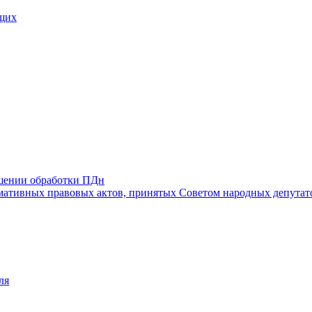
щих
ошении обработки ПДн
ативных правовых актов, принятых Советом народных депутат
ля