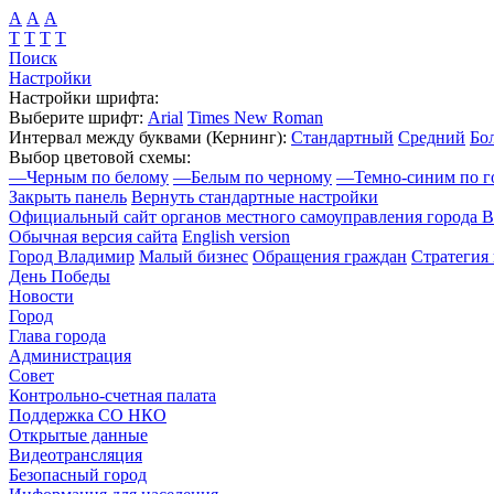
А
А
А
Т
Т
Т
Т
Поиск
Настройки
Настройки шрифта:
Выберите шрифт:
Arial
Times New Roman
Интервал между буквами
(Кернинг)
:
Стандартный
Средний
Бо
Выбор цветовой схемы:
—
Черным по белому
—
Белым по черному
—
Темно-синим по г
Закрыть панель
Вернуть стандартные настройки
Официальный сайт органов местного самоуправления города 
Обычная версия сайта
English version
Город Владимир
Малый бизнес
Обращения граждан
Стратегия 
День Победы
Новости
Город
Глава города
Администрация
Совет
Контрольно-счетная палата
Поддержка СО НКО
Открытые данные
Видеотрансляция
Безопасный город