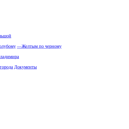
льшой
олубому
—
Желтым по черному
Владимира
города
Документы