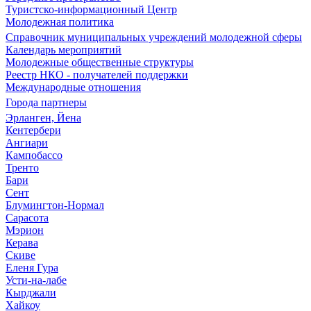
Туристско-информационный Центр
Молодежная политика
Справочник муниципальных учреждений молодежной сферы
Календарь мероприятий
Молодежные общественные структуры
Реестр НКО - получателей поддержки
Международные отношения
Города партнеры
Эрланген, Йена
Кентербери
Ангиари
Кампобассо
Тренто
Бари
Сент
Блумингтон-Нормал
Сарасота
Мэрион
Керава
Скиве
Еленя Гура
Усти-на-лабе
Кырджали
Хайкоу