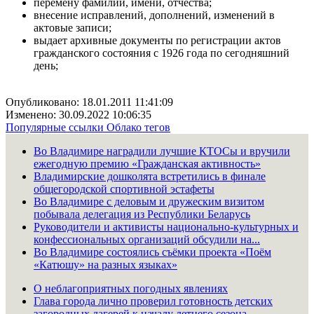
перемену фамилии, имени, отчества;
внесение исправлений, дополнений, изменений в
актовые записи;
выдает архивные документы по регистрации актов
гражданского состояния с 1926 года по сегодняшний
день;
Опубликовано: 18.01.2011 11:41:09
Изменено: 30.09.2022 10:06:35
Популярные ссылки
Облако тегов
Во Владимире наградили лучшие КТОСы и вручили
ежегодную премию «Гражданская активность»
Владимирские дошколята встретились в финале
общегородской спортивной эстафеты
Во Владимире с деловым и дружеским визитом
побывала делегация из Республики Беларусь
Руководители и активисты национально-культурных и
конфессиональных организаций обсудили на...
Во Владимире состоялись съёмки проекта «Поём
«Катюшу» на разных языках»
О неблагоприятных погодных явлениях
Глава города лично проверил готовность детских
загородных лагерей к началу летнего сезона