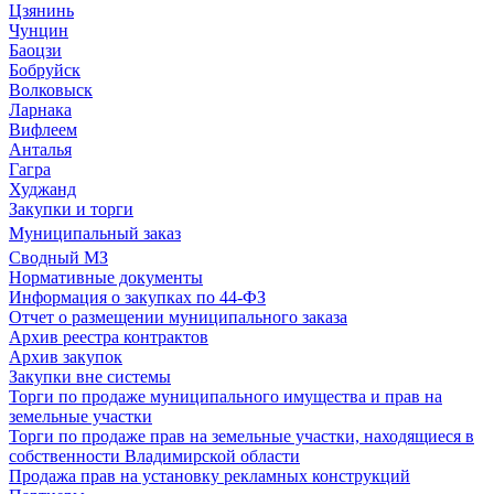
Цзянинь
Чунцин
Баоцзи
Бобруйск
Волковыск
Ларнака
Вифлеем
Анталья
Гагра
Худжанд
Закупки и торги
Муниципальный заказ
Сводный МЗ
Нормативные документы
Информация о закупках по 44-ФЗ
Отчет о размещении муниципального заказа
Архив реестра контрактов
Архив закупок
Закупки вне системы
Торги по продаже муниципального имущества и прав на
земельные участки
Торги по продаже прав на земельные участки, находящиеся в
собственности Владимирской области
Продажа прав на установку рекламных конструкций