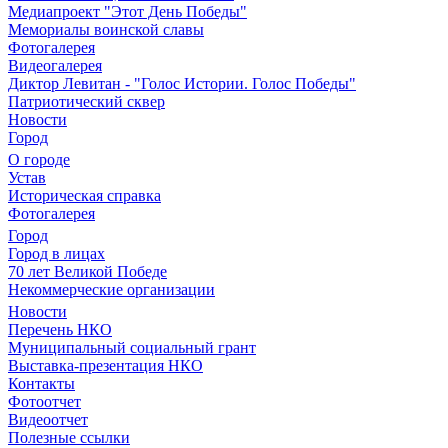
Медиапроект "Этот День Победы"
Мемориалы воинской славы
Фотогалерея
Видеогалерея
Диктор Левитан - "Голос Истории. Голос Победы"
Патриотический сквер
Новости
Город
О городе
Устав
Историческая справка
Фотогалерея
Город
Город в лицах
70 лет Великой Победе
Некоммерческие организации
Новости
Перечень НКО
Муниципальный социальный грант
Выставка-презентация НКО
Контакты
Фотоотчет
Видеоотчет
Полезные ссылки