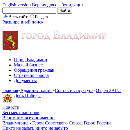
English version
Версия для слабовидящих
Весь сайт
Раздел
Расширенный поиск
Город Владимир
Малый бизнес
Обращения граждан
Стратегия города
Документы
Главная
»
Администрация
»
Состав и структура
»
Отдел ЗАГС
День Победы
Новости
Бессмертный полк
Вспомним всех поименно
Владимирцы - Герои Советского Союза, Герои России
Никто не забыт, ничто не забыто