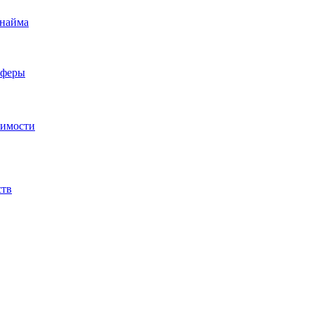
 найма
сферы
жимости
ств