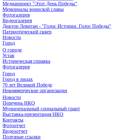
Медиапроект "Этот День Победы"
Мемориалы воинской славы
Фотогалерея
Видеогалерея
Диктор Левитан - "Голос Истории. Голос Победы"
Патриотический сквер
Новости
Город
О городе
Устав
Историческая справка
Фотогалерея
Город
Город в лицах
70 лет Великой Победе
Некоммерческие организации
Новости
Перечень НКО
Муниципальный социальный грант
Выставка-презентация НКО
Контакты
Фотоотчет
Видеоотчет
Полезные ссылки