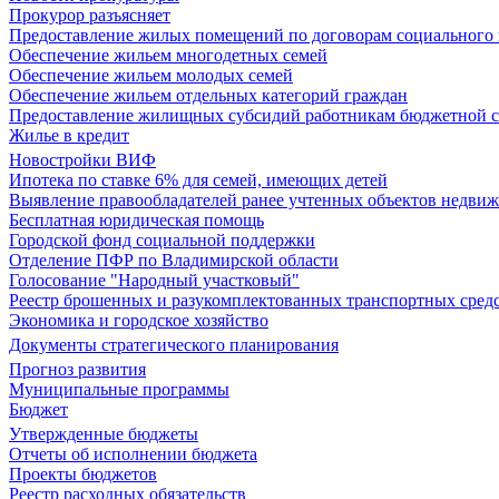
Прокурор разъясняет
Предоставление жилых помещений по договорам социального
Обеспечение жильем многодетных семей
Обеспечение жильем молодых семей
Обеспечение жильем отдельных категорий граждан
Предоставление жилищных субсидий работникам бюджетной 
Жилье в кредит
Новостройки ВИФ
Ипотека по ставке 6% для семей, имеющих детей
Выявление правообладателей ранее учтенных объектов недви
Бесплатная юридическая помощь
Городской фонд социальной поддержки
Отделение ПФР по Владимирской области
Голосование "Народный участковый"
Реестр брошенных и разукомплектованных транспортных сред
Экономика и городское хозяйство
Документы стратегического планирования
Прогноз развития
Муниципальные программы
Бюджет
Утвержденные бюджеты
Отчеты об исполнении бюджета
Проекты бюджетов
Реестр расходных обязательств