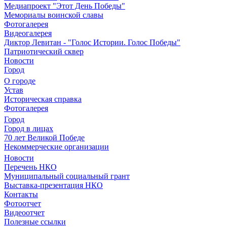
Медиапроект "Этот День Победы"
Мемориалы воинской славы
Фотогалерея
Видеогалерея
Диктор Левитан - "Голос Истории. Голос Победы"
Патриотический сквер
Новости
Город
О городе
Устав
Историческая справка
Фотогалерея
Город
Город в лицах
70 лет Великой Победе
Некоммерческие организации
Новости
Перечень НКО
Муниципальный социальный грант
Выставка-презентация НКО
Контакты
Фотоотчет
Видеоотчет
Полезные ссылки