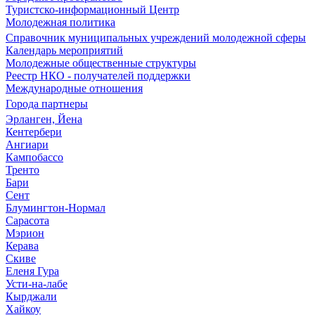
Туристско-информационный Центр
Молодежная политика
Справочник муниципальных учреждений молодежной сферы
Календарь мероприятий
Молодежные общественные структуры
Реестр НКО - получателей поддержки
Международные отношения
Города партнеры
Эрланген, Йена
Кентербери
Ангиари
Кампобассо
Тренто
Бари
Сент
Блумингтон-Нормал
Сарасота
Мэрион
Керава
Скиве
Еленя Гура
Усти-на-лабе
Кырджали
Хайкоу