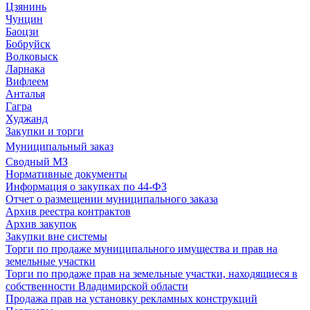
Цзянинь
Чунцин
Баоцзи
Бобруйск
Волковыск
Ларнака
Вифлеем
Анталья
Гагра
Худжанд
Закупки и торги
Муниципальный заказ
Сводный МЗ
Нормативные документы
Информация о закупках по 44-ФЗ
Отчет о размещении муниципального заказа
Архив реестра контрактов
Архив закупок
Закупки вне системы
Торги по продаже муниципального имущества и прав на
земельные участки
Торги по продаже прав на земельные участки, находящиеся в
собственности Владимирской области
Продажа прав на установку рекламных конструкций