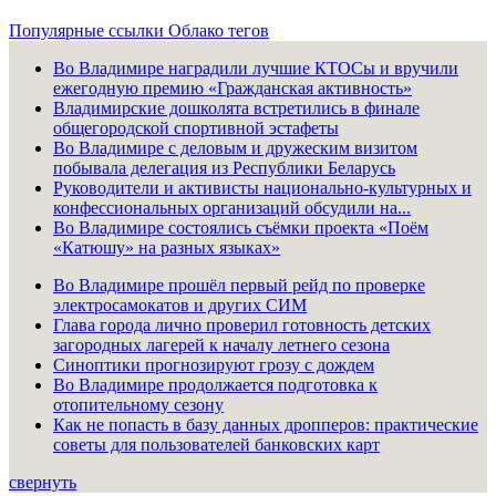
Популярные ссылки
Облако тегов
Во Владимире наградили лучшие КТОСы и вручили
ежегодную премию «Гражданская активность»
Владимирские дошколята встретились в финале
общегородской спортивной эстафеты
Во Владимире с деловым и дружеским визитом
побывала делегация из Республики Беларусь
Руководители и активисты национально-культурных и
конфессиональных организаций обсудили на...
Во Владимире состоялись съёмки проекта «Поём
«Катюшу» на разных языках»
Во Владимире прошёл первый рейд по проверке
электросамокатов и других СИМ
Глава города лично проверил готовность детских
загородных лагерей к началу летнего сезона
Синоптики прогнозируют грозу с дождем
Во Владимире продолжается подготовка к
отопительному сезону
Как не попасть в базу данных дропперов: практические
советы для пользователей банковских карт
свернуть