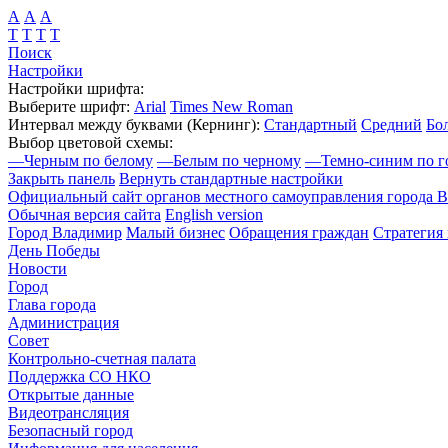
А
А
А
Т
Т
Т
Т
Поиск
Настройки
Настройки шрифта:
Выберите шрифт:
Arial
Times New Roman
Интервал между буквами
(Кернинг)
:
Стандартный
Средний
Бо
Выбор цветовой схемы:
—
Черным по белому
—
Белым по черному
—
Темно-синим по г
Закрыть панель
Вернуть стандартные настройки
Официальный сайт органов местного самоуправления города 
Обычная версия сайта
English version
Город Владимир
Малый бизнес
Обращения граждан
Стратегия 
День Победы
Новости
Город
Глава города
Администрация
Совет
Контрольно-счетная палата
Поддержка СО НКО
Открытые данные
Видеотрансляция
Безопасный город