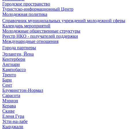
Городское пространство
Туристско-информационный Центр
Молодежная политика
Справочник муниципальных учреждений молодежной сферы
Календарь мероприятий
Молодежные общественные структуры
Реестр НКО - получателей поддержки
Международные отношения
Города партнеры
Эрланген, Йена
Кентербери
Ангиари
Кампобассо
Тренто
Бари
Сент
Блумингтон-Нормал
Сарасота
Мэрион
Керава
Скиве
Еленя Гура
Усти-на-лабе
Кырджали