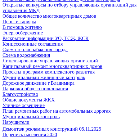
Открытые конкурсы по отбору управляющих организаций для
управления МКД
Общее количество многоквартирных домов
Цены и тарифы
В помощь жителю
Энергосбережение
Раскрытие информации УО, ТСЖ, ЖСК
Концессионные соглашения
Схема теплоснабжения города
Схема водоснабжения
Лицензирование управляющих организаций
Капитальный ремонт многоквартирных домов
Проекты программ комплексного развития
Муниципальный жилищный контроль
Дорожное движение г.Владимира
Парковки общего пользования
Благоустройство
Общие документы ЖКХ
Уличное освещение
План ремонтных работ на автомобильных дорогах
Муниципальный контроль
Нарушители
Демонтаж рекламных конструкций 05.11.2025
Перепись населения 2020