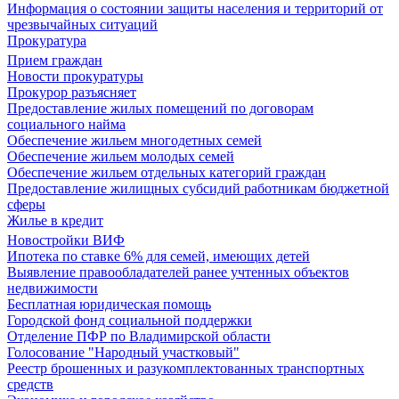
Информация о состоянии защиты населения и территорий от
чрезвычайных ситуаций
Прокуратура
Прием граждан
Новости прокуратуры
Прокурор разъясняет
Предоставление жилых помещений по договорам
социального найма
Обеспечение жильем многодетных семей
Обеспечение жильем молодых семей
Обеспечение жильем отдельных категорий граждан
Предоставление жилищных субсидий работникам бюджетной
сферы
Жилье в кредит
Новостройки ВИФ
Ипотека по ставке 6% для семей, имеющих детей
Выявление правообладателей ранее учтенных объектов
недвижимости
Бесплатная юридическая помощь
Городской фонд социальной поддержки
Отделение ПФР по Владимирской области
Голосование "Народный участковый"
Реестр брошенных и разукомплектованных транспортных
средств