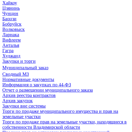
Хайкоу
Цзянинь
Чунцин
Баоцзи
Бобруйск
Волковыск
Ларнака
Вифлеем
Анталья
Гагра
Худжанд
Закупки и торги
Муниципальный заказ
Сводный МЗ
Нормативные документы
Информация о закупках по 44-ФЗ
Отчет о размещении муниципального заказа
Архив реестра контрактов
Архив закупок
Закупки вне системы
Торги по продаже муниципального имущества и прав на
земельные участки
Торги по продаже прав на земельные участки, находящиеся в
собственности Владимирской области