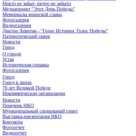
Никто не забыт, ничто не забыто
Медиапроект "Этот День Победы"
Мемориалы воинской славы
Фотогалерея
Видеогалерея
Диктор Левитан - "Голос Истории. Голос Победы"
Патриотический сквер
Новости
Город
О городе
Устав
Историческая справка
Фотогалерея
Город
Город в лицах
70 лет Великой Победе
Некоммерческие организации
Новости
Перечень НКО
Муниципальный социальный грант
Выставка-презентация НКО
Контакты
Фотоотчет
Видеоотчет