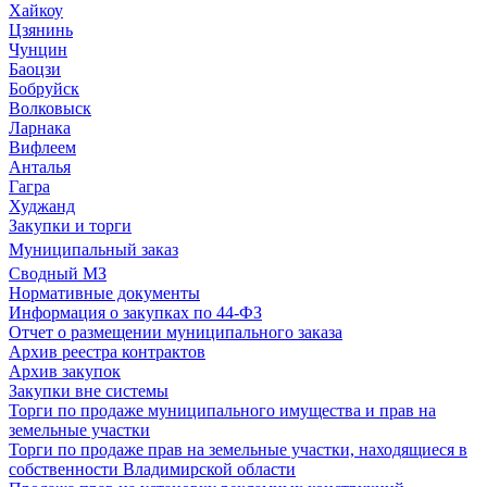
Хайкоу
Цзянинь
Чунцин
Баоцзи
Бобруйск
Волковыск
Ларнака
Вифлеем
Анталья
Гагра
Худжанд
Закупки и торги
Муниципальный заказ
Сводный МЗ
Нормативные документы
Информация о закупках по 44-ФЗ
Отчет о размещении муниципального заказа
Архив реестра контрактов
Архив закупок
Закупки вне системы
Торги по продаже муниципального имущества и прав на
земельные участки
Торги по продаже прав на земельные участки, находящиеся в
собственности Владимирской области