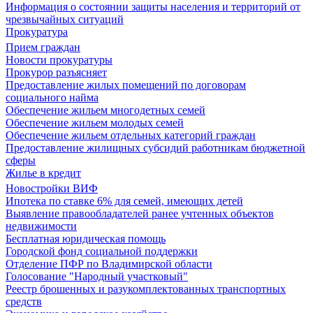
Информация о состоянии защиты населения и территорий от
чрезвычайных ситуаций
Прокуратура
Прием граждан
Новости прокуратуры
Прокурор разъясняет
Предоставление жилых помещений по договорам
социального найма
Обеспечение жильем многодетных семей
Обеспечение жильем молодых семей
Обеспечение жильем отдельных категорий граждан
Предоставление жилищных субсидий работникам бюджетной
сферы
Жилье в кредит
Новостройки ВИФ
Ипотека по ставке 6% для семей, имеющих детей
Выявление правообладателей ранее учтенных объектов
недвижимости
Бесплатная юридическая помощь
Городской фонд социальной поддержки
Отделение ПФР по Владимирской области
Голосование "Народный участковый"
Реестр брошенных и разукомплектованных транспортных
средств