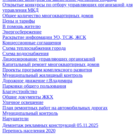
Открытые конкурсы по отбору управляющих организаций для
управления МКД
Общее количество многоквартирных домов
Цены и тарифы
В помощь жителю
Энергосбережение
Раскрытие информации УО, ТСЖ, ЖСК
Концессионные соглашения
Схема теплоснабжения города
Схема водоснабжения
Лицензирование управляющих организаций
Капитальный ремонт многоквартирных домов
Проекты программ комплексного развития
Муниципальный жилищный контроль
Дорожное движение г.Владимира
Парковки общего пользования
Благоустройство
Общие документы ЖКХ
Уличное освещение
План ремонтных работ на автомобильных дорогах
Муниципальный контроль
Нарушители
Демонтаж рекламных конструкций 05.11.2025
Перепись населения 2020