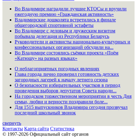
Во Владимире наградили лучшие КТОСы и вручили
ежегодную премию «Гражданская активность»
Владимирские дошколята встретились в финале
общегородской спортивной эстафеты
Во Владимире с деловым и дружеским визитом
побывала делегация из Республики Беларусь
Руководители и активисты национально-культурных и
конфессиональных организаций обсудили на...
Во Владимире состоялись съёмки проекта «Поём
«Катюшу» на разных языках»
О неблагоприятных погодных явлениях
Глава города лично проверил готовность детских
загородных лагерей к началу летнего сезона
О безопасности избирательных участков в период
проведения выборов депутатов Совета народн...
На городском торжественном мероприятии в честь Дня
семьи, любви и верности поздравили боле...
Для 1515 выпускников Владимира сегодня прозвучал
последний школьный звонок
свернуть
Контакты
Карта сайта
Статистика
© 1997-2026 Официальный сайт органов