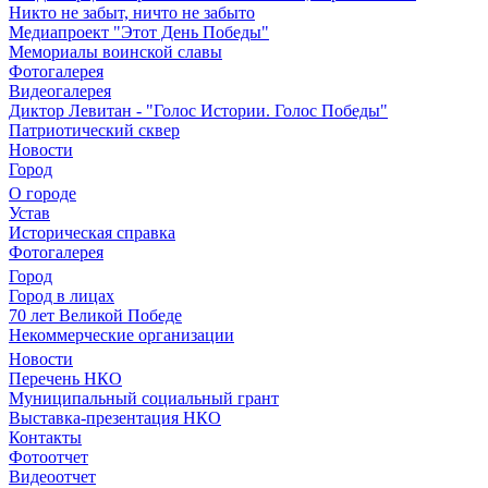
Никто не забыт, ничто не забыто
Медиапроект "Этот День Победы"
Мемориалы воинской славы
Фотогалерея
Видеогалерея
Диктор Левитан - "Голос Истории. Голос Победы"
Патриотический сквер
Новости
Город
О городе
Устав
Историческая справка
Фотогалерея
Город
Город в лицах
70 лет Великой Победе
Некоммерческие организации
Новости
Перечень НКО
Муниципальный социальный грант
Выставка-презентация НКО
Контакты
Фотоотчет
Видеоотчет