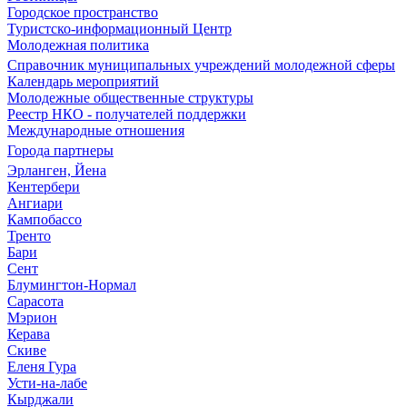
Городское пространство
Туристско-информационный Центр
Молодежная политика
Справочник муниципальных учреждений молодежной сферы
Календарь мероприятий
Молодежные общественные структуры
Реестр НКО - получателей поддержки
Международные отношения
Города партнеры
Эрланген, Йена
Кентербери
Ангиари
Кампобассо
Тренто
Бари
Сент
Блумингтон-Нормал
Сарасота
Мэрион
Керава
Скиве
Еленя Гура
Усти-на-лабе
Кырджали