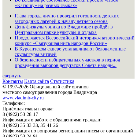
«Катюшу» на разных языках»
Глава города лично проверил готовность детских
загородных лагерей к началу летнего сезона
День физкультурника во Владимире пройдёт в
Центральном парке культуры и отдыха
Продолжается Всероссийский историко-патриотический
конкурс «Связующая нить народов России»
В Курсантском сквере устанавливают белокаменные
скульптуры витязей
О безопасности избирательных участков в период
проведения выборов депутатов Совета народн...
свернуть
Контакты
Карта сайта
Статистика
© 1997-2026 Официальный сайт органов
местного самоуправления города Владимира
www.vladimir-city.ru
Телефоны:
Приёмная главы города:
8 (4922) 53-28-17
Информация о работе с обращениями граждан:
8 (4922) 35-33-33, 35-41-26
Информация по вопросам регистрации писем от организаций
8 (4922) 53-24-91