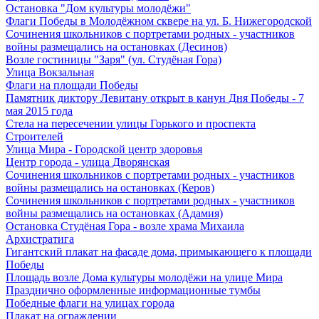
Остановка "Дом культуры молодёжи"
Флаги Победы в Молодёжном сквере на ул. Б. Нижегородской
Сочинения школьников с портретами родных - участников
войны размещались на остановках (Десинов)
Возле гостиницы "Заря" (ул. Студёная Гора)
Улица Вокзальная
Флаги на площади Победы
Памятник диктору Левитану открыт в канун Дня Победы - 7
мая 2015 года
Стела на пересечении улицы Горького и проспекта
Строителей
Улица Мира - Городской центр здоровья
Центр города - улица Дворянская
Сочинения школьников с портретами родных - участников
войны размещались на остановках (Керов)
Сочинения школьников с портретами родных - участников
войны размещались на остановках (Адамия)
Остановка Студёная Гора - возле храма Михаила
Архистратига
Гигантский плакат на фасаде дома, примыкающего к площади
Победы
Площадь возле Дома культуры молодёжи на улице Мира
Празднично оформленные информационные тумбы
Победные флаги на улицах города
Плакат на ограждении