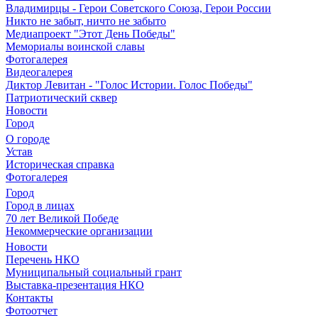
Владимирцы - Герои Советского Союза, Герои России
Никто не забыт, ничто не забыто
Медиапроект "Этот День Победы"
Мемориалы воинской славы
Фотогалерея
Видеогалерея
Диктор Левитан - "Голос Истории. Голос Победы"
Патриотический сквер
Новости
Город
О городе
Устав
Историческая справка
Фотогалерея
Город
Город в лицах
70 лет Великой Победе
Некоммерческие организации
Новости
Перечень НКО
Муниципальный социальный грант
Выставка-презентация НКО
Контакты
Фотоотчет