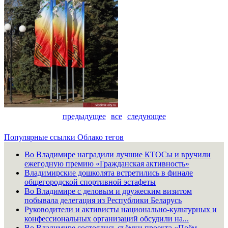
предыдущее
все
следующее
Популярные ссылки
Облако тегов
Во Владимире наградили лучшие КТОСы и вручили
ежегодную премию «Гражданская активность»
Владимирские дошколята встретились в финале
общегородской спортивной эстафеты
Во Владимире с деловым и дружеским визитом
побывала делегация из Республики Беларусь
Руководители и активисты национально-культурных и
конфессиональных организаций обсудили на...
Во Владимире состоялись съёмки проекта «Поём