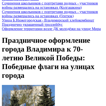
Сочинения школьников с портретами родных - участников
войны размещались на остановках (Колгашкина)
Сочинения школьников с портретами родных - участников
войны размещались на остановках (Гентюк)
Улица Б.Нижегородская - Владимирский хлебокомбинат
Празднично украшенный троллейбус
Оформление территории возле ДК молодёжи на улице Мира
Праздничное оформление
города Владимира к 70-
летию Великой Победы:
Победные флаги на улицах
города