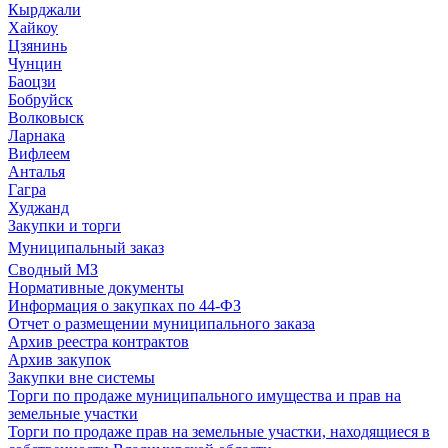
Кырджали
Хайкоу
Цзянинь
Чунцин
Баоцзи
Бобруйск
Волковыск
Ларнака
Вифлеем
Анталья
Гагра
Худжанд
Закупки и торги
Муниципальный заказ
Сводный МЗ
Нормативные документы
Информация о закупках по 44-ФЗ
Отчет о размещении муниципального заказа
Архив реестра контрактов
Архив закупок
Закупки вне системы
Торги по продаже муниципального имущества и прав на
земельные участки
Торги по продаже прав на земельные участки, находящиеся в