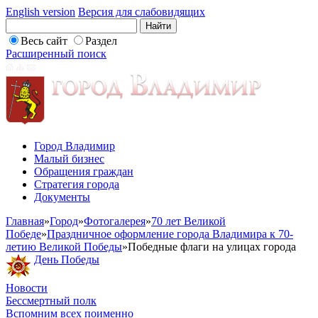
English version
Версия для слабовидящих
Весь сайт
Раздел
Расширенный поиск
Город Владимир
Малый бизнес
Обращения граждан
Стратегия города
Документы
Главная
»
Город
»
Фотогалерея
»
70 лет Великой
Победе
»
Праздничное оформление города Владимира к 70-
летию Великой Победы
»
Победные флаги на улицах города
День Победы
Новости
Бессмертный полк
Вспомним всех поименно