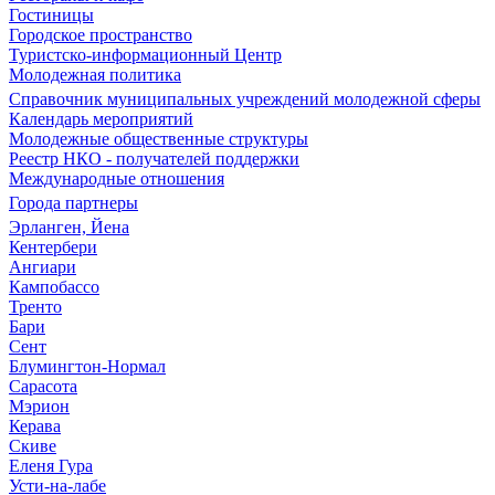
Гостиницы
Городское пространство
Туристско-информационный Центр
Молодежная политика
Справочник муниципальных учреждений молодежной сферы
Календарь мероприятий
Молодежные общественные структуры
Реестр НКО - получателей поддержки
Международные отношения
Города партнеры
Эрланген, Йена
Кентербери
Ангиари
Кампобассо
Тренто
Бари
Сент
Блумингтон-Нормал
Сарасота
Мэрион
Керава
Скиве
Еленя Гура
Усти-на-лабе