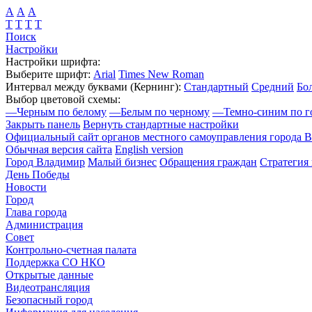
А
А
А
Т
Т
Т
Т
Поиск
Настройки
Настройки шрифта:
Выберите шрифт:
Arial
Times New Roman
Интервал между буквами
(Кернинг)
:
Стандартный
Средний
Бо
Выбор цветовой схемы:
—
Черным по белому
—
Белым по черному
—
Темно-синим по г
Закрыть панель
Вернуть стандартные настройки
Официальный сайт органов местного самоуправления города 
Обычная версия сайта
English version
Город Владимир
Малый бизнес
Обращения граждан
Стратегия 
День Победы
Новости
Город
Глава города
Администрация
Совет
Контрольно-счетная палата
Поддержка СО НКО
Открытые данные
Видеотрансляция
Безопасный город