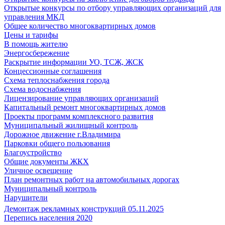
Открытые конкурсы по отбору управляющих организаций для
управления МКД
Общее количество многоквартирных домов
Цены и тарифы
В помощь жителю
Энергосбережение
Раскрытие информации УО, ТСЖ, ЖСК
Концессионные соглашения
Схема теплоснабжения города
Схема водоснабжения
Лицензирование управляющих организаций
Капитальный ремонт многоквартирных домов
Проекты программ комплексного развития
Муниципальный жилищный контроль
Дорожное движение г.Владимира
Парковки общего пользования
Благоустройство
Общие документы ЖКХ
Уличное освещение
План ремонтных работ на автомобильных дорогах
Муниципальный контроль
Нарушители
Демонтаж рекламных конструкций 05.11.2025
Перепись населения 2020