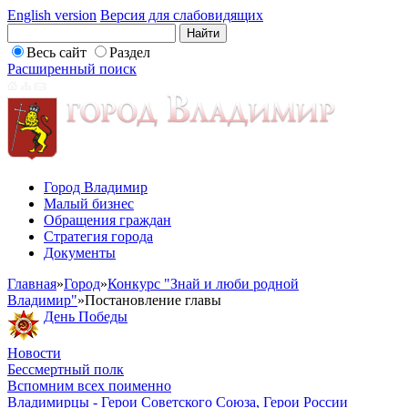
English version
Версия для слабовидящих
Весь сайт
Раздел
Расширенный поиск
Город Владимир
Малый бизнес
Обращения граждан
Стратегия города
Документы
Главная
»
Город
»
Конкурс "Знай и люби родной
Владимир"
»
Постановление главы
День Победы
Новости
Бессмертный полк
Вспомним всех поименно
Владимирцы - Герои Советского Союза, Герои России