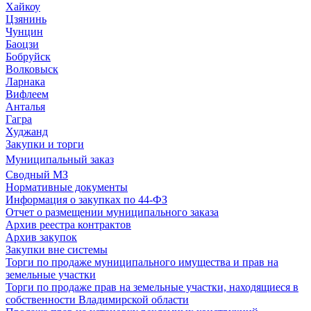
Хайкоу
Цзянинь
Чунцин
Баоцзи
Бобруйск
Волковыск
Ларнака
Вифлеем
Анталья
Гагра
Худжанд
Закупки и торги
Муниципальный заказ
Сводный МЗ
Нормативные документы
Информация о закупках по 44-ФЗ
Отчет о размещении муниципального заказа
Архив реестра контрактов
Архив закупок
Закупки вне системы
Торги по продаже муниципального имущества и прав на
земельные участки
Торги по продаже прав на земельные участки, находящиеся в
собственности Владимирской области