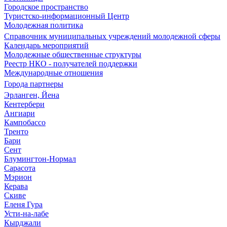
Городское пространство
Туристско-информационный Центр
Молодежная политика
Справочник муниципальных учреждений молодежной сферы
Календарь мероприятий
Молодежные общественные структуры
Реестр НКО - получателей поддержки
Международные отношения
Города партнеры
Эрланген, Йена
Кентербери
Ангиари
Кампобассо
Тренто
Бари
Сент
Блумингтон-Нормал
Сарасота
Мэрион
Керава
Скиве
Еленя Гура
Усти-на-лабе
Кырджали