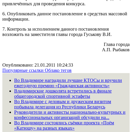
привлечённых для проведения конкурса.
6. Опубликовать данное постановление в средствах массовой
информации.
7. Контроль за исполнением данного постановления
возложить на заместителя главы города Гуськову В.И.
Глава города
А.П. Рыбаков
Опубликовано: 21.01.2011 10:24:33
Популярные ссылки
Облако тегов
Во Владимире наградили лучшие КТОСы и вручили
ежегодную премию «Гражданская активность»
Владимирские дошколята встретились в финале
общегородской спортивной эстафеты
Во Владимире с деловым и дружеским визитом
побывала делегация из Республики Беларусь
Руководители и активисты национально-культурных и
конфессиональных организаций обсудили на...
Во Владимире состоялись съёмки проекта «Поём
«Катюшу» на разных языках»