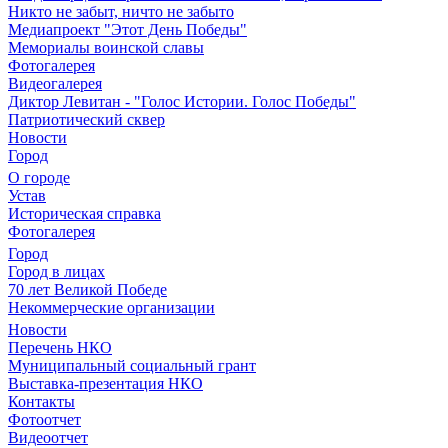
Никто не забыт, ничто не забыто
Медиапроект "Этот День Победы"
Мемориалы воинской славы
Фотогалерея
Видеогалерея
Диктор Левитан - "Голос Истории. Голос Победы"
Патриотический сквер
Новости
Город
О городе
Устав
Историческая справка
Фотогалерея
Город
Город в лицах
70 лет Великой Победе
Некоммерческие организации
Новости
Перечень НКО
Муниципальный социальный грант
Выставка-презентация НКО
Контакты
Фотоотчет
Видеоотчет