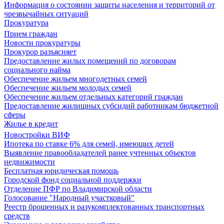
Информация о состоянии защиты населения и территорий от
чрезвычайных ситуаций
Прокуратура
Прием граждан
Новости прокуратуры
Прокурор разъясняет
Предоставление жилых помещений по договорам
социального найма
Обеспечение жильем многодетных семей
Обеспечение жильем молодых семей
Обеспечение жильем отдельных категорий граждан
Предоставление жилищных субсидий работникам бюджетной
сферы
Жилье в кредит
Новостройки ВИФ
Ипотека по ставке 6% для семей, имеющих детей
Выявление правообладателей ранее учтенных объектов
недвижимости
Бесплатная юридическая помощь
Городской фонд социальной поддержки
Отделение ПФР по Владимирской области
Голосование "Народный участковый"
Реестр брошенных и разукомплектованных транспортных
средств