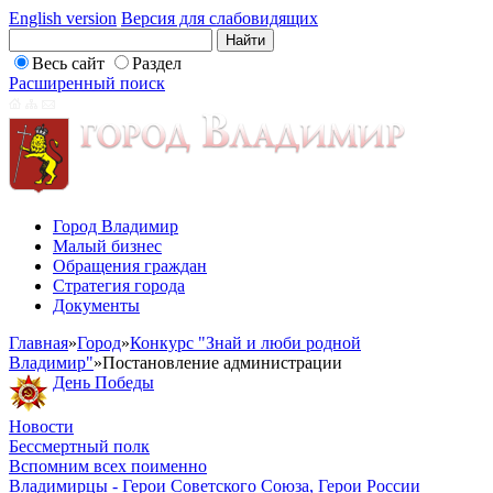
English version
Версия для слабовидящих
Весь сайт
Раздел
Расширенный поиск
Город Владимир
Малый бизнес
Обращения граждан
Стратегия города
Документы
Главная
»
Город
»
Конкурс "Знай и люби родной
Владимир"
»
Постановление администрации
День Победы
Новости
Бессмертный полк
Вспомним всех поименно
Владимирцы - Герои Советского Союза, Герои России