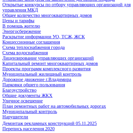
Открытые конкурсы по отбору управляющих организаций для
управления МКД
Общее количество многоквартирных домов
Цены и тарифы
В помощь жителю
Энергосбережение
Раскрытие информации УО, ТСЖ, ЖСК
Концессионные соглашения
Схема теплоснабжения города
Схема водоснабжения
Лицензирование управляющих организаций
Капитальный ремонт многоквартирных домов
Проекты программ комплексного развития
Муниципальный жилищный контроль
Дорожное движение г.Владимира
Парковки общего пользования
Благоустройство
Общие документы ЖКХ
Уличное освещение
План ремонтных работ на автомобильных дорогах
Муниципальный контроль
Нарушители
Демонтаж рекламных конструкций 05.11.2025
Перепись населения 2020