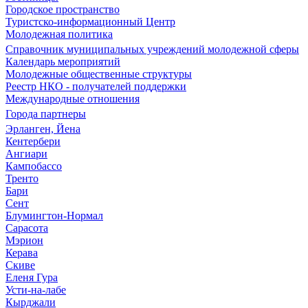
Городское пространство
Туристско-информационный Центр
Молодежная политика
Справочник муниципальных учреждений молодежной сферы
Календарь мероприятий
Молодежные общественные структуры
Реестр НКО - получателей поддержки
Международные отношения
Города партнеры
Эрланген, Йена
Кентербери
Ангиари
Кампобассо
Тренто
Бари
Сент
Блумингтон-Нормал
Сарасота
Мэрион
Керава
Скиве
Еленя Гура
Усти-на-лабе
Кырджали