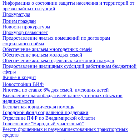
Информация о состоянии защиты населения и территорий от
чрезвычайных ситуаций
Прокуратура
Прием граждан
Новости прокуратуры
Прокурор разъясняет
Предоставление жилых помещений по договорам
социального найма
Обеспечение жильем многодетных семей
Обеспечение жильем молодых семей
Обеспечение жильем отдельных категорий граждан
Предоставление жилищных субсидий работникам бюджетной
сферы
Жилье в кредит
Новостройки ВИФ
Ипотека по ставке 6% для семей, имеющих детей
Выявление правообладателей ранее учтенных объектов
недвижимости
Бесплатная юридическая помощь
Городской фонд социальной поддержки
Отделение ПФР по Владимирской области
Голосование "Народный участковый"
Реестр брошенных и разукомплектованных транспортных
средств