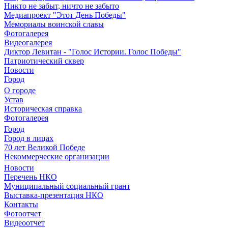
Никто не забыт, ничто не забыто
Медиапроект "Этот День Победы"
Мемориалы воинской славы
Фотогалерея
Видеогалерея
Диктор Левитан - "Голос Истории. Голос Победы"
Патриотический сквер
Новости
Город
О городе
Устав
Историческая справка
Фотогалерея
Город
Город в лицах
70 лет Великой Победе
Некоммерческие организации
Новости
Перечень НКО
Муниципальный социальный грант
Выставка-презентация НКО
Контакты
Фотоотчет
Видеоотчет