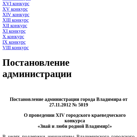
XVI конкурс
XV конкурс
XIV конкурс
XIII конкурс
XII конкурс
XI конкурс
X конкурс
IX конкурс
VIII конкурс
Постановление
администрации
Постановление администрации города Владимира от
27
.
11.2012 № 5019
О проведении
XIV
городского краеведческого
конкурса
«Знай и люби родной Владимир!»
В целях поддержки инициативы Владимирского городского