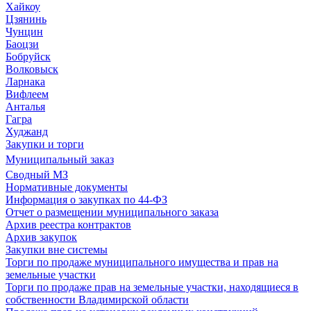
Хайкоу
Цзянинь
Чунцин
Баоцзи
Бобруйск
Волковыск
Ларнака
Вифлеем
Анталья
Гагра
Худжанд
Закупки и торги
Муниципальный заказ
Сводный МЗ
Нормативные документы
Информация о закупках по 44-ФЗ
Отчет о размещении муниципального заказа
Архив реестра контрактов
Архив закупок
Закупки вне системы
Торги по продаже муниципального имущества и прав на
земельные участки
Торги по продаже прав на земельные участки, находящиеся в
собственности Владимирской области