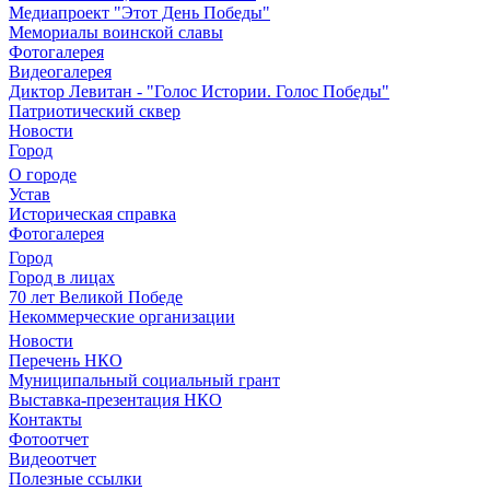
Медиапроект "Этот День Победы"
Мемориалы воинской славы
Фотогалерея
Видеогалерея
Диктор Левитан - "Голос Истории. Голос Победы"
Патриотический сквер
Новости
Город
О городе
Устав
Историческая справка
Фотогалерея
Город
Город в лицах
70 лет Великой Победе
Некоммерческие организации
Новости
Перечень НКО
Муниципальный социальный грант
Выставка-презентация НКО
Контакты
Фотоотчет
Видеоотчет
Полезные ссылки