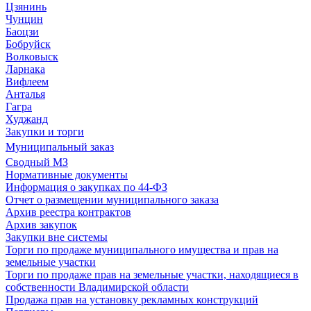
Цзянинь
Чунцин
Баоцзи
Бобруйск
Волковыск
Ларнака
Вифлеем
Анталья
Гагра
Худжанд
Закупки и торги
Муниципальный заказ
Сводный МЗ
Нормативные документы
Информация о закупках по 44-ФЗ
Отчет о размещении муниципального заказа
Архив реестра контрактов
Архив закупок
Закупки вне системы
Торги по продаже муниципального имущества и прав на
земельные участки
Торги по продаже прав на земельные участки, находящиеся в
собственности Владимирской области
Продажа прав на установку рекламных конструкций