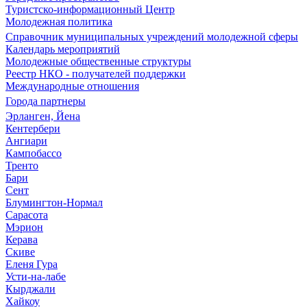
Туристско-информационный Центр
Молодежная политика
Справочник муниципальных учреждений молодежной сферы
Календарь мероприятий
Молодежные общественные структуры
Реестр НКО - получателей поддержки
Международные отношения
Города партнеры
Эрланген, Йена
Кентербери
Ангиари
Кампобассо
Тренто
Бари
Сент
Блумингтон-Нормал
Сарасота
Мэрион
Керава
Скиве
Еленя Гура
Усти-на-лабе
Кырджали
Хайкоу