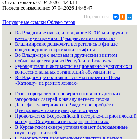
Опубликовано: 07.04.2026 14:48:13
Последнее изменение: 07.04.2026 14:48:47
Поделиться:
Популярные ссылки
Облако тегов
Во Владимире наградили лучшие КТОСы и вручили
ежегодную премию «Гражданская активность»
Владимирские дошколята встретились в финале
общегородской спортивной эстафеты
Во Владимире с деловым и дружеским визитом
побывала делегация из Республики Беларусь
Руководители и активисты национально-культурных и
конфессиональных организаций обсудили на...
Во Владимире состоялись съёмки проекта «Поём
«Катюшу» на разных языках»
Глава города лично проверил готовность детских
загородных лагерей к началу летнего сезона
День физкультурника во Владимире пройдёт в
Центральном парке культуры и отдыха
Продолжается Всероссийский историко-патриотический
конкурс «Связующая нить народов России»
В Курсантском сквере устанавливают белокаменные
скульптуры витязей
О безопасности избирательных участков в период