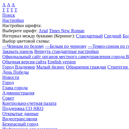
А
А
А
Т
Т
Т
Т
Поиск
Настройки
Настройки шрифта:
Выберите шрифт:
Arial
Times New Roman
Интервал между буквами
(Кернинг)
:
Стандартный
Средний
Бо
Выбор цветовой схемы:
—
Черным по белому
—
Белым по черному
—
Темно-синим по г
Закрыть панель
Вернуть стандартные настройки
Официальный сайт органов местного самоуправления города 
Обычная версия сайта
English version
Город Владимир
Малый бизнес
Обращения граждан
Стратегия 
День Победы
Новости
Город
Глава города
Администрация
Совет
Контрольно-счетная палата
Поддержка СО НКО
Открытые данные
Видеотрансляция
Безопасный город