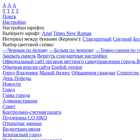
А
А
А
Т
Т
Т
Т
Поиск
Настройки
Настройки шрифта:
Выберите шрифт:
Arial
Times New Roman
Интервал между буквами
(Кернинг)
:
Стандартный
Средний
Бо
Выбор цветовой схемы:
—
Черным по белому
—
Белым по черному
—
Темно-синим по г
Закрыть панель
Вернуть стандартные настройки
Официальный сайт органов местного самоуправления города 
Обычная версия сайта
English version
Город Владимир
Малый бизнес
Обращения граждан
Стратегия 
День Победы
Новости
Город
Глава города
Администрация
Совет
Контрольно-счетная палата
Поддержка СО НКО
Открытые данные
Видеотрансляция
Безопасный город