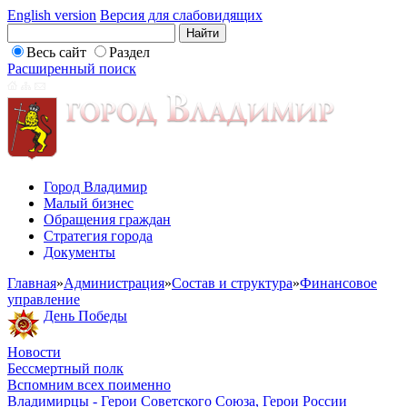
English version
Версия для слабовидящих
Весь сайт
Раздел
Расширенный поиск
Город Владимир
Малый бизнес
Обращения граждан
Стратегия города
Документы
Главная
»
Администрация
»
Состав и структура
»
Финансовое
управление
День Победы
Новости
Бессмертный полк
Вспомним всех поименно
Владимирцы - Герои Советского Союза, Герои России