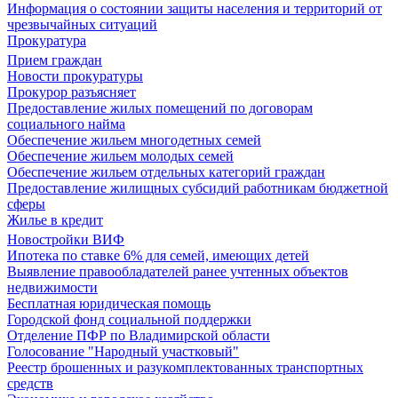
Информация о состоянии защиты населения и территорий от
чрезвычайных ситуаций
Прокуратура
Прием граждан
Новости прокуратуры
Прокурор разъясняет
Предоставление жилых помещений по договорам
социального найма
Обеспечение жильем многодетных семей
Обеспечение жильем молодых семей
Обеспечение жильем отдельных категорий граждан
Предоставление жилищных субсидий работникам бюджетной
сферы
Жилье в кредит
Новостройки ВИФ
Ипотека по ставке 6% для семей, имеющих детей
Выявление правообладателей ранее учтенных объектов
недвижимости
Бесплатная юридическая помощь
Городской фонд социальной поддержки
Отделение ПФР по Владимирской области
Голосование "Народный участковый"
Реестр брошенных и разукомплектованных транспортных
средств