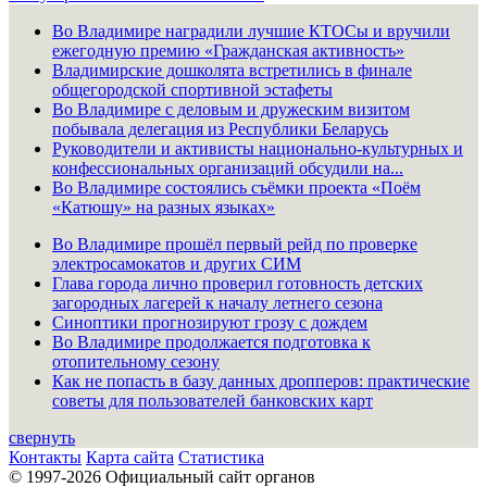
Во Владимире наградили лучшие КТОСы и вручили
ежегодную премию «Гражданская активность»
Владимирские дошколята встретились в финале
общегородской спортивной эстафеты
Во Владимире с деловым и дружеским визитом
побывала делегация из Республики Беларусь
Руководители и активисты национально-культурных и
конфессиональных организаций обсудили на...
Во Владимире состоялись съёмки проекта «Поём
«Катюшу» на разных языках»
Во Владимире прошёл первый рейд по проверке
электросамокатов и других СИМ
Глава города лично проверил готовность детских
загородных лагерей к началу летнего сезона
Синоптики прогнозируют грозу с дождем
Во Владимире продолжается подготовка к
отопительному сезону
Как не попасть в базу данных дропперов: практические
советы для пользователей банковских карт
свернуть
Контакты
Карта сайта
Статистика
© 1997-2026 Официальный сайт органов