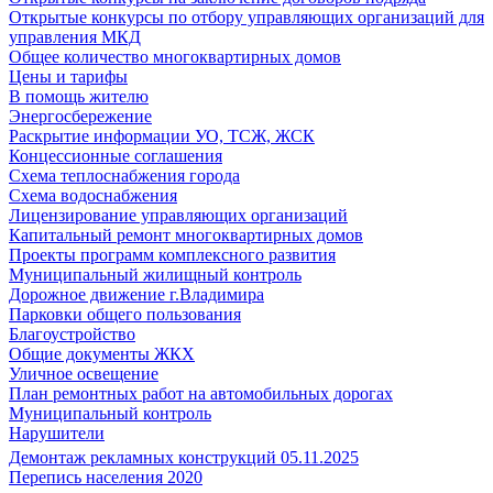
Открытые конкурсы по отбору управляющих организаций для
управления МКД
Общее количество многоквартирных домов
Цены и тарифы
В помощь жителю
Энергосбережение
Раскрытие информации УО, ТСЖ, ЖСК
Концессионные соглашения
Схема теплоснабжения города
Схема водоснабжения
Лицензирование управляющих организаций
Капитальный ремонт многоквартирных домов
Проекты программ комплексного развития
Муниципальный жилищный контроль
Дорожное движение г.Владимира
Парковки общего пользования
Благоустройство
Общие документы ЖКХ
Уличное освещение
План ремонтных работ на автомобильных дорогах
Муниципальный контроль
Нарушители
Демонтаж рекламных конструкций 05.11.2025
Перепись населения 2020