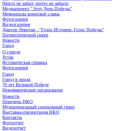
Никто не забыт, ничто не забыто
Медиапроект "Этот День Победы"
Мемориалы воинской славы
Фотогалерея
Видеогалерея
Диктор Левитан - "Голос Истории. Голос Победы"
Патриотический сквер
Новости
Город
О городе
Устав
Историческая справка
Фотогалерея
Город
Город в лицах
70 лет Великой Победе
Некоммерческие организации
Новости
Перечень НКО
Муниципальный социальный грант
Выставка-презентация НКО
Контакты
Фотоотчет
Видеоотчет