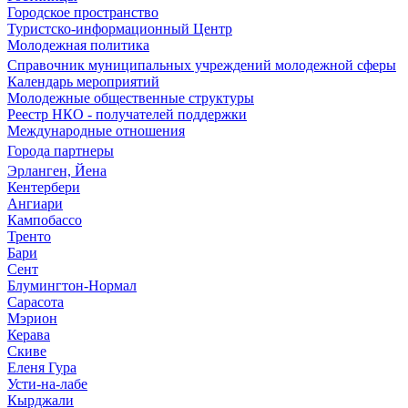
Городское пространство
Туристско-информационный Центр
Молодежная политика
Справочник муниципальных учреждений молодежной сферы
Календарь мероприятий
Молодежные общественные структуры
Реестр НКО - получателей поддержки
Международные отношения
Города партнеры
Эрланген, Йена
Кентербери
Ангиари
Кампобассо
Тренто
Бари
Сент
Блумингтон-Нормал
Сарасота
Мэрион
Керава
Скиве
Еленя Гура
Усти-на-лабе
Кырджали