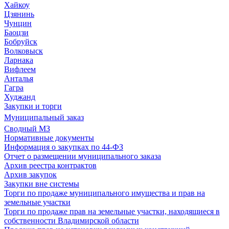
Хайкоу
Цзянинь
Чунцин
Баоцзи
Бобруйск
Волковыск
Ларнака
Вифлеем
Анталья
Гагра
Худжанд
Закупки и торги
Муниципальный заказ
Сводный МЗ
Нормативные документы
Информация о закупках по 44-ФЗ
Отчет о размещении муниципального заказа
Архив реестра контрактов
Архив закупок
Закупки вне системы
Торги по продаже муниципального имущества и прав на
земельные участки
Торги по продаже прав на земельные участки, находящиеся в
собственности Владимирской области