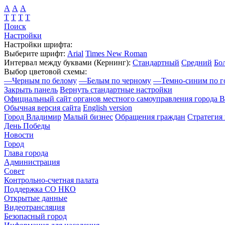
А
А
А
Т
Т
Т
Т
Поиск
Настройки
Настройки шрифта:
Выберите шрифт:
Arial
Times New Roman
Интервал между буквами
(Кернинг)
:
Стандартный
Средний
Бо
Выбор цветовой схемы:
—
Черным по белому
—
Белым по черному
—
Темно-синим по г
Закрыть панель
Вернуть стандартные настройки
Официальный сайт органов местного самоуправления города 
Обычная версия сайта
English version
Город Владимир
Малый бизнес
Обращения граждан
Стратегия 
День Победы
Новости
Город
Глава города
Администрация
Совет
Контрольно-счетная палата
Поддержка СО НКО
Открытые данные
Видеотрансляция
Безопасный город