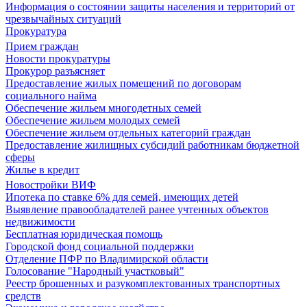
Информация о состоянии защиты населения и территорий от
чрезвычайных ситуаций
Прокуратура
Прием граждан
Новости прокуратуры
Прокурор разъясняет
Предоставление жилых помещений по договорам
социального найма
Обеспечение жильем многодетных семей
Обеспечение жильем молодых семей
Обеспечение жильем отдельных категорий граждан
Предоставление жилищных субсидий работникам бюджетной
сферы
Жилье в кредит
Новостройки ВИФ
Ипотека по ставке 6% для семей, имеющих детей
Выявление правообладателей ранее учтенных объектов
недвижимости
Бесплатная юридическая помощь
Городской фонд социальной поддержки
Отделение ПФР по Владимирской области
Голосование "Народный участковый"
Реестр брошенных и разукомплектованных транспортных
средств