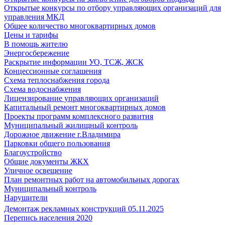
Открытые конкурсы по отбору управляющих организаций для
управления МКД
Общее количество многоквартирных домов
Цены и тарифы
В помощь жителю
Энергосбережение
Раскрытие информации УО, ТСЖ, ЖСК
Концессионные соглашения
Схема теплоснабжения города
Схема водоснабжения
Лицензирование управляющих организаций
Капитальный ремонт многоквартирных домов
Проекты программ комплексного развития
Муниципальный жилищный контроль
Дорожное движение г.Владимира
Парковки общего пользования
Благоустройство
Общие документы ЖКХ
Уличное освещение
План ремонтных работ на автомобильных дорогах
Муниципальный контроль
Нарушители
Демонтаж рекламных конструкций 05.11.2025
Перепись населения 2020