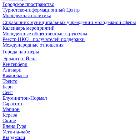
Городское пространство
Туристско-информационный Центр
Молодежная политика
Справочник муниципальных учреждений молодежной сферы
Календарь мероприятий
Молодежные общественные структуры
Реестр НКО - получателей поддержки
Международные отношения
Города партнеры
Эрланген, Йена
Кентербери
Ангиари
Кампобассо
Тренто
Бари
Сент
Блумингтон-Нормал
Сарасота
Мэрион
Керава
Скиве
Еленя Гура
Усти-на-лабе
Кырджали