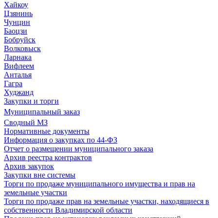
Хайкоу
Цзянинь
Чунцин
Баоцзи
Бобруйск
Волковыск
Ларнака
Вифлеем
Анталья
Гагра
Худжанд
Закупки и торги
Муниципальный заказ
Сводный МЗ
Нормативные документы
Информация о закупках по 44-ФЗ
Отчет о размещении муниципального заказа
Архив реестра контрактов
Архив закупок
Закупки вне системы
Торги по продаже муниципального имущества и прав на
земельные участки
Торги по продаже прав на земельные участки, находящиеся в
собственности Владимирской области