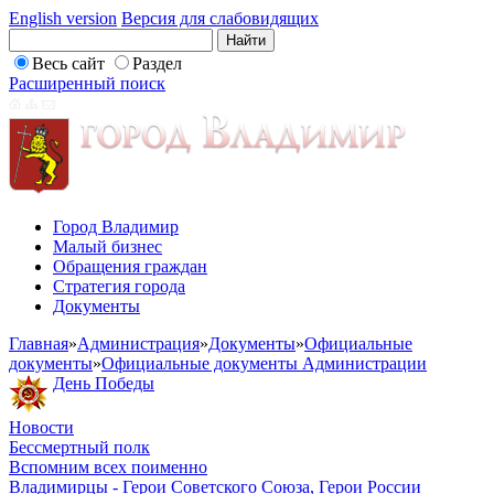
English version
Версия для слабовидящих
Весь сайт
Раздел
Расширенный поиск
Город Владимир
Малый бизнес
Обращения граждан
Стратегия города
Документы
Главная
»
Администрация
»
Документы
»
Официальные
документы
»
Официальные документы Администрации
День Победы
Новости
Бессмертный полк
Вспомним всех поименно
Владимирцы - Герои Советского Союза, Герои России