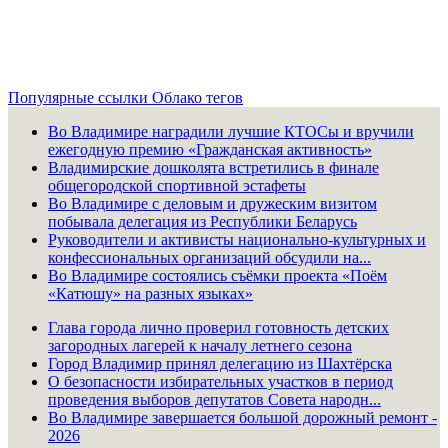
Популярные ссылки
Облако тегов
Во Владимире наградили лучшие КТОСы и вручили
ежегодную премию «Гражданская активность»
Владимирские дошколята встретились в финале
общегородской спортивной эстафеты
Во Владимире с деловым и дружеским визитом
побывала делегация из Республики Беларусь
Руководители и активисты национально-культурных и
конфессиональных организаций обсудили на...
Во Владимире состоялись съёмки проекта «Поём
«Катюшу» на разных языках»
Глава города лично проверил готовность детских
загородных лагерей к началу летнего сезона
Город Владимир принял делегацию из Шахтёрска
О безопасности избирательных участков в период
проведения выборов депутатов Совета народн...
Во Владимире завершается большой дорожный ремонт -
2026