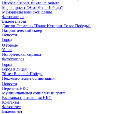
Никто не забыт, ничто не забыто
Медиапроект "Этот День Победы"
Мемориалы воинской славы
Фотогалерея
Видеогалерея
Диктор Левитан - "Голос Истории. Голос Победы"
Патриотический сквер
Новости
Город
О городе
Устав
Историческая справка
Фотогалерея
Город
Город в лицах
70 лет Великой Победе
Некоммерческие организации
Новости
Перечень НКО
Муниципальный социальный грант
Выставка-презентация НКО
Контакты
Фотоотчет
Видеоотчет