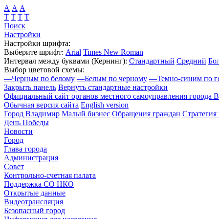
А
А
А
Т
Т
Т
Т
Поиск
Настройки
Настройки шрифта:
Выберите шрифт:
Arial
Times New Roman
Интервал между буквами
(Кернинг)
:
Стандартный
Средний
Бо
Выбор цветовой схемы:
—
Черным по белому
—
Белым по черному
—
Темно-синим по г
Закрыть панель
Вернуть стандартные настройки
Официальный сайт органов местного самоуправления города 
Обычная версия сайта
English version
Город Владимир
Малый бизнес
Обращения граждан
Стратегия 
День Победы
Новости
Город
Глава города
Администрация
Совет
Контрольно-счетная палата
Поддержка СО НКО
Открытые данные
Видеотрансляция
Безопасный город