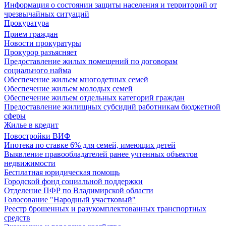
Информация о состоянии защиты населения и территорий от
чрезвычайных ситуаций
Прокуратура
Прием граждан
Новости прокуратуры
Прокурор разъясняет
Предоставление жилых помещений по договорам
социального найма
Обеспечение жильем многодетных семей
Обеспечение жильем молодых семей
Обеспечение жильем отдельных категорий граждан
Предоставление жилищных субсидий работникам бюджетной
сферы
Жилье в кредит
Новостройки ВИФ
Ипотека по ставке 6% для семей, имеющих детей
Выявление правообладателей ранее учтенных объектов
недвижимости
Бесплатная юридическая помощь
Городской фонд социальной поддержки
Отделение ПФР по Владимирской области
Голосование "Народный участковый"
Реестр брошенных и разукомплектованных транспортных
средств