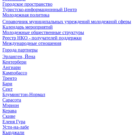
Городское пространство
Туристско-информационный Центр
Молодежная политика
Справочник муниципальных учреждений молодежной сферы
Календарь мероприятий
Молодежные общественные структуры
Реестр НКО - получателей поддержки
Международные отношения
Города партнеры
Эрланген, Йена
Кентербери
Ангиари
Кампобассо
Тренто
Бари
Сент
Блумингтон-Нормал
Сарасота
Мэрион
Керава
Скиве
Еленя Гура
Усти-на-лабе
Кырджали