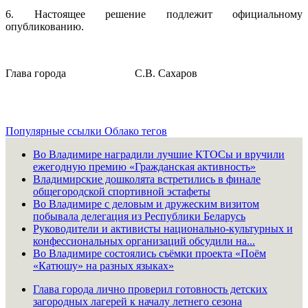
6. Настоящее решение подлежит официальному
опубликованию.
Глава города С.В. Сахаров
Популярные ссылки
Облако тегов
Во Владимире наградили лучшие КТОСы и вручили
ежегодную премию «Гражданская активность»
Владимирские дошколята встретились в финале
общегородской спортивной эстафеты
Во Владимире с деловым и дружеским визитом
побывала делегация из Республики Беларусь
Руководители и активисты национально-культурных и
конфессиональных организаций обсудили на...
Во Владимире состоялись съёмки проекта «Поём
«Катюшу» на разных языках»
Глава города лично проверил готовность детских
загородных лагерей к началу летнего сезона