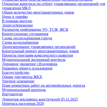
Открытые конкурсы по отбору управляющих организаций для
управления МКД
Общее количество многоквартирных домов
Цены и тарифы
В помощь жителю
Энергосбережение
Раскрытие информации УО, ТСЖ, ЖСК
Концессионные соглашения
Схема теплоснабжения города
Схема водоснабжения
Лицензирование управляющих организаций
Капитальный ремонт многоквартирных домов
Проекты программ комплексного развития
Муниципальный жилищный контроль
Дорожное движение г.Владимира
Парковки общего пользования
Благоустройство
Общие документы ЖКХ
Уличное освещение
План ремонтных работ на автомобильных дорогах
Муниципальный контроль
Нарушители
Демонтаж рекламных конструкций 05.11.2025
Перепись населения 2020