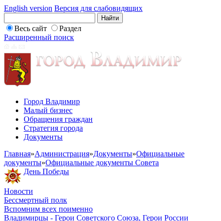
English version
Версия для слабовидящих
Весь сайт
Раздел
Расширенный поиск
Город Владимир
Малый бизнес
Обращения граждан
Стратегия города
Документы
Главная
»
Администрация
»
Документы
»
Официальные
документы
»
Официальные документы Совета
День Победы
Новости
Бессмертный полк
Вспомним всех поименно
Владимирцы - Герои Советского Союза, Герои России