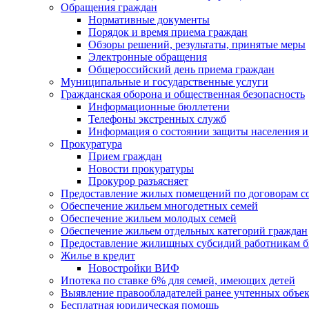
Обращения граждан
Нормативные документы
Порядок и время приема граждан
Обзоры решений, результаты, принятые меры
Электронные обращения
Общероссийский день приема граждан
Муниципальные и государственные услуги
Гражданская оборона и общественная безопасность
Информационные бюллетени
Телефоны экстренных служб
Информация о состоянии защиты населения и
Прокуратура
Прием граждан
Новости прокуратуры
Прокурор разъясняет
Предоставление жилых помещений по договорам с
Обеспечение жильем многодетных семей
Обеспечение жильем молодых семей
Обеспечение жильем отдельных категорий граждан
Предоставление жилищных субсидий работникам 
Жилье в кредит
Новостройки ВИФ
Ипотека по ставке 6% для семей, имеющих детей
Выявление правообладателей ранее учтенных объе
Бесплатная юридическая помощь