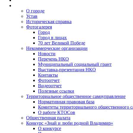
О городе
Устав
Историческая справка
Фотогалерея
Город
Город в лицах
70 лет Великой Победе
Некоммерческие организации
Новости
Перечень НКО
Муниципальный социальный грант
Выставка-презентация НКО
Контакты
Фотоотчет
Видеоотчет
Полезные ссылки
Территориальное общественное самоуправление
Нормативная правовая база
Комитеты территориального общественного 
О работе КТОСов
Общественная палата
Конкурс «Знай и люби родной Владимир»
О конкурсе