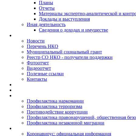
Планы
Отчеты
Материалы экспертно-аналитической и контр
Доклады и выступления
Иная деятельность
Сведения о доходах и имуществе
Новости
Перечень НКО
Муниципальный социальный грант
Реестр СО НКО - получатели поддержки
Фотоотчет
Видеоотчет
Полезные ссылки
Контакты
Профилактика наркомании
Профилактика терроризма
Противодействие коррупции
Профилактика правонарушений, общественная безо
Профилактика незаконной миграции
Коронавирус: официальная информация