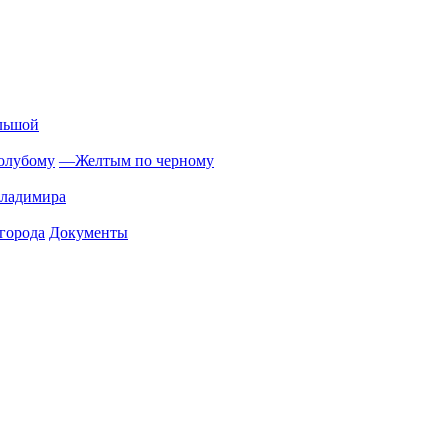
льшой
олубому
—
Желтым по черному
Владимира
города
Документы