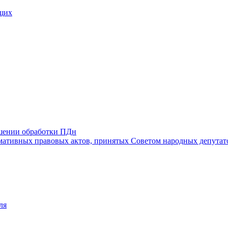
щих
ошении обработки ПДн
ативных правовых актов, принятых Советом народных депутат
ля