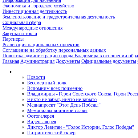
Информация для населения
Экономика и городское хозяйство
Инвестиционная деятельность
Землепользование и градостроительная деятельность
Социальная сфера
Международные отношения
Закупки и торги
Партнеры
Реализация национальных проектов
Соглашение на обработку персональных данных
Политика администрации города Владимира в отношении обр
Главная
Администрация
Документы
Официальные документы
Новости
Бессмертный полк
Вспомним всех поименно
Владимирцы - Герои Советского Союза, Герои Росс
Никто не забыт, ничто не забыто
Медиапроект "Этот День Победы"
Мемориалы воинской славы
Фотогалерея
Видеогалерея
Диктор Левитан - "Голос Истории. Голос Победы"
Патриотический сквер