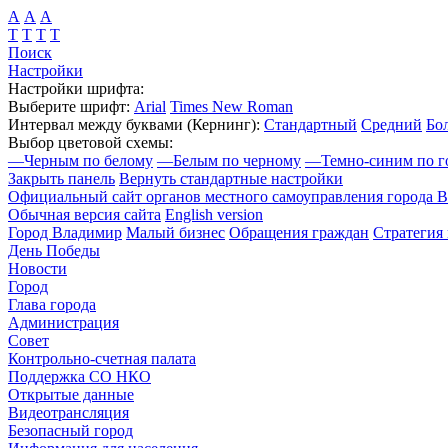
А
А
А
Т
Т
Т
Т
Поиск
Настройки
Настройки шрифта:
Выберите шрифт:
Arial
Times New Roman
Интервал между буквами
(Кернинг)
:
Стандартный
Средний
Бо
Выбор цветовой схемы:
—
Черным по белому
—
Белым по черному
—
Темно-синим по г
Закрыть панель
Вернуть стандартные настройки
Официальный сайт органов местного самоуправления города 
Обычная версия сайта
English version
Город Владимир
Малый бизнес
Обращения граждан
Стратегия 
День Победы
Новости
Город
Глава города
Администрация
Совет
Контрольно-счетная палата
Поддержка СО НКО
Открытые данные
Видеотрансляция
Безопасный город