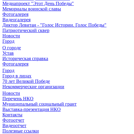
Медиапроект "Этот День Победы"
Мемориалы воинской славы
Фотогалерея
Видеогалерея
Диктор Левитан - "Голос Истории. Голос Победы"
Патриотический сквер
Новости
Город
О городе
Устав
Историческая справка
Фотогалерея
Город
Город в лицах
70 лет Великой Победе
Некоммерческие организации
Новости
Перечень НКО
Муниципальный социальный грант
Выставка-презентация НКО
Контакты
Фотоотчет
Видеоотчет
Полезные ссылки