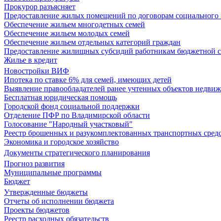
Прокурор разъясняет
Предоставление жилых помещений по договорам социального
Обеспечение жильем многодетных семей
Обеспечение жильем молодых семей
Обеспечение жильем отдельных категорий граждан
Предоставление жилищных субсидий работникам бюджетной 
Жилье в кредит
Новостройки ВИФ
Ипотека по ставке 6% для семей, имеющих детей
Выявление правообладателей ранее учтенных объектов недви
Бесплатная юридическая помощь
Городской фонд социальной поддержки
Отделение ПФР по Владимирской области
Голосование "Народный участковый"
Реестр брошенных и разукомплектованных транспортных сред
Экономика и городское хозяйство
Документы стратегического планирования
Прогноз развития
Муниципальные программы
Бюджет
Утвержденные бюджеты
Отчеты об исполнении бюджета
Проекты бюджетов
Реестр расходных обязательств