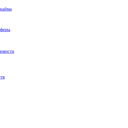
 найма
сферы
жимости
ств