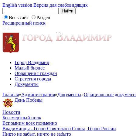
English version
Версия для слабовидящих
Весь сайт
Раздел
Расширенный поиск
Город Владимир
Малый бизнес
Обращения граждан
Стратегия города
Документы
Главная
»
Администрация
»
Документы
»
Официальные документ
День Победы
Новости
Бессмертный полк
Вспомним всех поименно
Владимирцы - Герои Советского Союза, Герои России
Никто не забыт, ничто не забыто