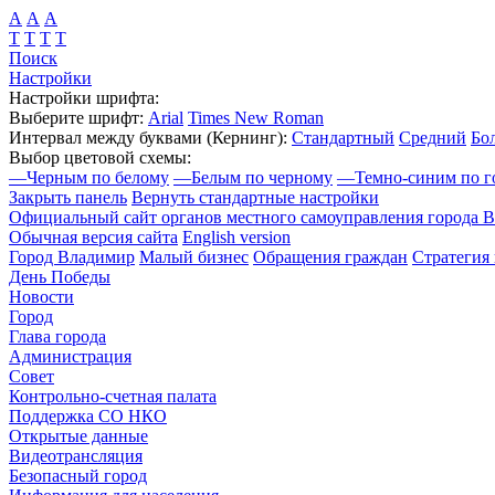
А
А
А
Т
Т
Т
Т
Поиск
Настройки
Настройки шрифта:
Выберите шрифт:
Arial
Times New Roman
Интервал между буквами
(Кернинг)
:
Стандартный
Средний
Бо
Выбор цветовой схемы:
—
Черным по белому
—
Белым по черному
—
Темно-синим по г
Закрыть панель
Вернуть стандартные настройки
Официальный сайт органов местного самоуправления города 
Обычная версия сайта
English version
Город Владимир
Малый бизнес
Обращения граждан
Стратегия 
День Победы
Новости
Город
Глава города
Администрация
Совет
Контрольно-счетная палата
Поддержка СО НКО
Открытые данные
Видеотрансляция
Безопасный город