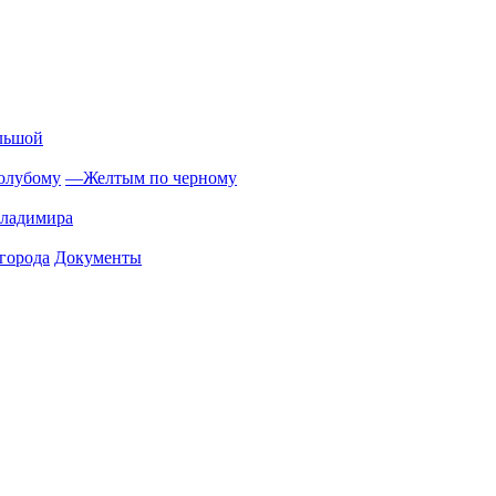
льшой
олубому
—
Желтым по черному
Владимира
города
Документы