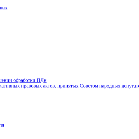
щих
ошении обработки ПДн
ативных правовых актов, принятых Советом народных депутат
ля