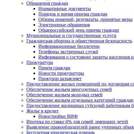
Обращения граждан
Нормативные документы
Порядок и время приема граждан
Обзоры решений, результаты, принятые меры
Электронные обращения
Общероссийский день приема граждан
Муниципальные и государственные услуги
Гражданская оборона и общественная безопасность
Информационные бюллетени
Телефоны экстренных служб
Информация о состоянии защиты населения и
Прокуратура
Прием граждан
Новости прокуратуры
Прокурор разъясняет
Предоставление жилых помещений по договорам с
Обеспечение жильем многодетных семей
Обеспечение жильем молодых семей
Обеспечение жильем отдельных категорий граждан
Предоставление жилищных субсидий работникам 
Жилье в кредит
Новостройки ВИФ
Ипотека по ставке 6% для семей, имеющих детей
Выявление правообладателей ранее учтенных объе
Бесплатная юридическая помощь