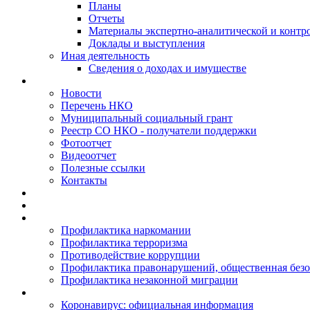
Планы
Отчеты
Материалы экспертно-аналитической и контр
Доклады и выступления
Иная деятельность
Сведения о доходах и имуществе
Новости
Перечень НКО
Муниципальный социальный грант
Реестр СО НКО - получатели поддержки
Фотоотчет
Видеоотчет
Полезные ссылки
Контакты
Профилактика наркомании
Профилактика терроризма
Противодействие коррупции
Профилактика правонарушений, общественная безо
Профилактика незаконной миграции
Коронавирус: официальная информация