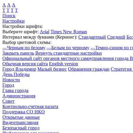
А
А
А
Т
Т
Т
Т
Поиск
Настройки
Настройки шрифта:
Выберите шрифт:
Arial
Times New Roman
Интервал между буквами
(Кернинг)
:
Стандартный
Средний
Бо
Выбор цветовой схемы:
—
Черным по белому
—
Белым по черному
—
Темно-синим по г
Закрыть панель
Вернуть стандартные настройки
Официальный сайт органов местного самоуправления города 
Обычная версия сайта
English version
Город Владимир
Малый бизнес
Обращения граждан
Стратегия 
День Победы
Новости
Город
Глава города
Администрация
Совет
Контрольно-счетная палата
Поддержка СО НКО
Открытые данные
Видеотрансляция
Безопасный город