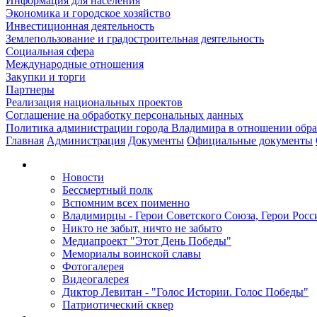
Информация для населения
Экономика и городское хозяйство
Инвестиционная деятельность
Землепользование и градостроительная деятельность
Социальная сфера
Международные отношения
Закупки и торги
Партнеры
Реализация национальных проектов
Соглашение на обработку персональных данных
Политика администрации города Владимира в отношении обр
Главная
Администрация
Документы
Официальные документы
Новости
Бессмертный полк
Вспомним всех поименно
Владимирцы - Герои Советского Союза, Герои Росс
Никто не забыт, ничто не забыто
Медиапроект "Этот День Победы"
Мемориалы воинской славы
Фотогалерея
Видеогалерея
Диктор Левитан - "Голос Истории. Голос Победы"
Патриотический сквер