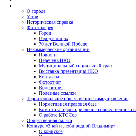
О городе
Устав
Историческая справка
Фотогалерея
Город
Город в лицах
70 лет Великой Победе
Некоммерческие организации
Новости
Перечень НКО
Муниципальный социальный грант
Выставка-презентация НКО
Контакты
Фотоотчет
Видеоотчет
Полезные ссылки
Территориальное общественное самоуправление
Нормативная правовая база
Комитеты территориального общественного 
О работе КТОСов
Общественная палата
Конкурс «Знай и люби родной Владимир»
О конкурсе