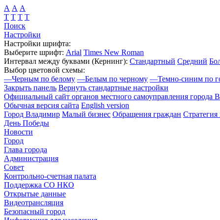
А
А
А
Т
Т
Т
Т
Поиск
Настройки
Настройки шрифта:
Выберите шрифт:
Arial
Times New Roman
Интервал между буквами
(Кернинг)
:
Стандартный
Средний
Бо
Выбор цветовой схемы:
—
Черным по белому
—
Белым по черному
—
Темно-синим по г
Закрыть панель
Вернуть стандартные настройки
Официальный сайт органов местного самоуправления города 
Обычная версия сайта
English version
Город Владимир
Малый бизнес
Обращения граждан
Стратегия 
День Победы
Новости
Город
Глава города
Администрация
Совет
Контрольно-счетная палата
Поддержка СО НКО
Открытые данные
Видеотрансляция
Безопасный город