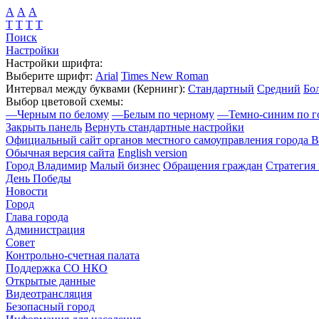
А
А
А
Т
Т
Т
Т
Поиск
Настройки
Настройки шрифта:
Выберите шрифт:
Arial
Times New Roman
Интервал между буквами
(Кернинг)
:
Стандартный
Средний
Бо
Выбор цветовой схемы:
—
Черным по белому
—
Белым по черному
—
Темно-синим по г
Закрыть панель
Вернуть стандартные настройки
Официальный сайт органов местного самоуправления города 
Обычная версия сайта
English version
Город Владимир
Малый бизнес
Обращения граждан
Стратегия 
День Победы
Новости
Город
Глава города
Администрация
Совет
Контрольно-счетная палата
Поддержка СО НКО
Открытые данные
Видеотрансляция
Безопасный город