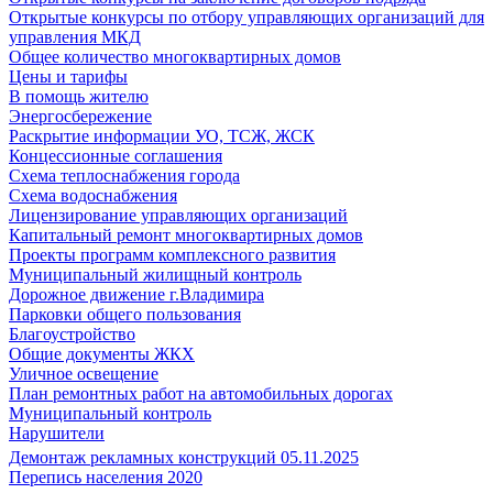
Открытые конкурсы по отбору управляющих организаций для
управления МКД
Общее количество многоквартирных домов
Цены и тарифы
В помощь жителю
Энергосбережение
Раскрытие информации УО, ТСЖ, ЖСК
Концессионные соглашения
Схема теплоснабжения города
Схема водоснабжения
Лицензирование управляющих организаций
Капитальный ремонт многоквартирных домов
Проекты программ комплексного развития
Муниципальный жилищный контроль
Дорожное движение г.Владимира
Парковки общего пользования
Благоустройство
Общие документы ЖКХ
Уличное освещение
План ремонтных работ на автомобильных дорогах
Муниципальный контроль
Нарушители
Демонтаж рекламных конструкций 05.11.2025
Перепись населения 2020