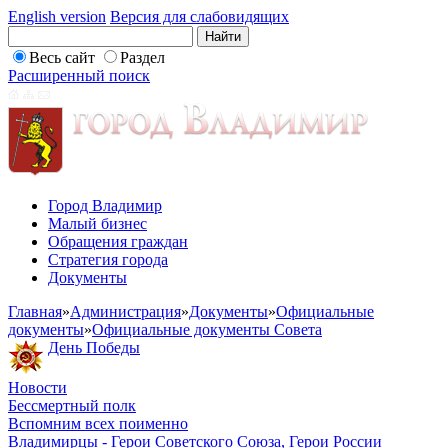
English version
Версия для слабовидящих
Весь сайт
Раздел
Расширенный поиск
Город Владимир
Малый бизнес
Обращения граждан
Стратегия города
Документы
Главная
»
Администрация
»
Документы
»
Официальные
документы
»
Официальные документы Совета
День Победы
Новости
Бессмертный полк
Вспомним всех поименно
Владимирцы - Герои Советского Союза, Герои России