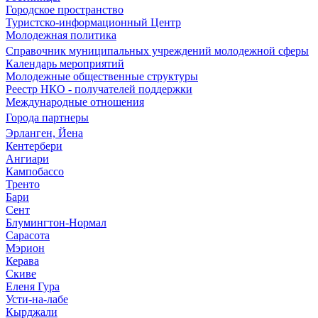
Городское пространство
Туристско-информационный Центр
Молодежная политика
Справочник муниципальных учреждений молодежной сферы
Календарь мероприятий
Молодежные общественные структуры
Реестр НКО - получателей поддержки
Международные отношения
Города партнеры
Эрланген, Йена
Кентербери
Ангиари
Кампобассо
Тренто
Бари
Сент
Блумингтон-Нормал
Сарасота
Мэрион
Керава
Скиве
Еленя Гура
Усти-на-лабе
Кырджали