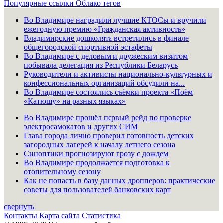
Популярные ссылки
Облако тегов
Во Владимире наградили лучшие КТОСы и вручили
ежегодную премию «Гражданская активность»
Владимирские дошколята встретились в финале
общегородской спортивной эстафеты
Во Владимире с деловым и дружеским визитом
побывала делегация из Республики Беларусь
Руководители и активисты национально-культурных и
конфессиональных организаций обсудили на...
Во Владимире состоялись съёмки проекта «Поём
«Катюшу» на разных языках»
Во Владимире прошёл первый рейд по проверке
электросамокатов и других СИМ
Глава города лично проверил готовность детских
загородных лагерей к началу летнего сезона
Синоптики прогнозируют грозу с дождем
Во Владимире продолжается подготовка к
отопительному сезону
Как не попасть в базу данных дропперов: практические
советы для пользователей банковских карт
свернуть
Контакты
Карта сайта
Статистика