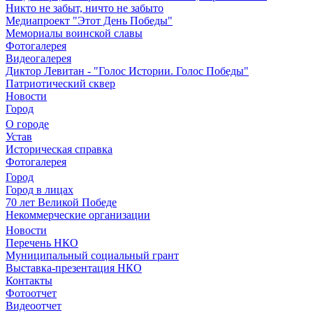
Никто не забыт, ничто не забыто
Медиапроект "Этот День Победы"
Мемориалы воинской славы
Фотогалерея
Видеогалерея
Диктор Левитан - "Голос Истории. Голос Победы"
Патриотический сквер
Новости
Город
О городе
Устав
Историческая справка
Фотогалерея
Город
Город в лицах
70 лет Великой Победе
Некоммерческие организации
Новости
Перечень НКО
Муниципальный социальный грант
Выставка-презентация НКО
Контакты
Фотоотчет
Видеоотчет