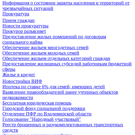
Информация о состоянии защиты населения и территорий от
чрезвычайных ситуаций
Прокуратура
Прием граждан
Новости прокуратуры
Прокурор разъясняет
Предоставление жилых помещений по договорам
социального найма
Обеспечение жильем многодетных семей
Обеспечение жильем молодых семей
Обеспечение жильем отдельных категорий граждан
Предоставление жилищных субсидий работникам бюджетной
сферы
Жилье в кредит
Новостройки ВИФ
Ипотека по ставке 6% для семей, имеющих детей
Выявление правообладателей ранее учтенных объектов
недвижимости
Бесплатная юридическая помощь
Городской фонд социальной поддержки
Отделение ПФР по Владимирской области
Голосование "Народный участковый"
Реестр брошенных и разукомплектованных транспортных
средств