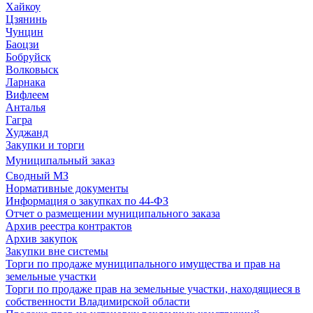
Хайкоу
Цзянинь
Чунцин
Баоцзи
Бобруйск
Волковыск
Ларнака
Вифлеем
Анталья
Гагра
Худжанд
Закупки и торги
Муниципальный заказ
Сводный МЗ
Нормативные документы
Информация о закупках по 44-ФЗ
Отчет о размещении муниципального заказа
Архив реестра контрактов
Архив закупок
Закупки вне системы
Торги по продаже муниципального имущества и прав на
земельные участки
Торги по продаже прав на земельные участки, находящиеся в
собственности Владимирской области