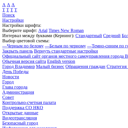
А
А
А
Т
Т
Т
Т
Поиск
Настройки
Настройки шрифта:
Выберите шрифт:
Arial
Times New Roman
Интервал между буквами
(Кернинг)
:
Стандартный
Средний
Бо
Выбор цветовой схемы:
—
Черным по белому
—
Белым по черному
—
Темно-синим по г
Закрыть панель
Вернуть стандартные настройки
Официальный сайт органов местного самоуправления города 
Обычная версия сайта
English version
Город Владимир
Малый бизнес
Обращения граждан
Стратегия 
День Победы
Новости
Город
Глава города
Администрация
Совет
Контрольно-счетная палата
Поддержка СО НКО
Открытые данные
Видеотрансляция
Безопасный город