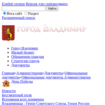
English version
Версия для слабовидящих
Весь сайт
Раздел
Расширенный поиск
Город Владимир
Малый бизнес
Обращения граждан
Стратегия города
Документы
Главная
»
Администрация
»
Документы
»
Официальные
документы
»
Официальные документы Администрации
День Победы
Новости
Бессмертный полк
Вспомним всех поименно
Владимирцы - Герои Советского Союза, Герои России