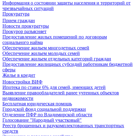
Информация о состоянии защиты населения и территорий от
чрезвычайных ситуаций
Прокуратура
Прием граждан
Новости прокуратуры
Прокурор разъясняет
Предоставление жилых помещений по договорам
социального найма
Обеспечение жильем многодетных семей
Обеспечение жильем молодых семей
Обеспечение жильем отдельных категорий граждан
Предоставление жилищных субсидий работникам бюджетной
сферы
Жилье в кредит
Новостройки ВИФ
Ипотека по ставке 6% для семей, имеющих детей
Выявление правообладателей ранее учтенных объектов
недвижимости
Бесплатная юридическая помощь
Городской фонд социальной поддержки
Отделение ПФР по Владимирской области
Голосование "Народный участковый"
Реестр брошенных и разукомплектованных транспортных
средств