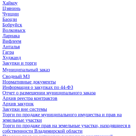
Хайкоу
Цзянинь
Чунцин
Баоцзи
Бобруйск
Волковыск
Ларнака
Вифлеем
Анталья
Гагра
Худжанд
Закупки и торги
Муниципальный заказ
Сводный МЗ
Нормативные документы
Информация о закупках по 44-ФЗ
Отчет о размещении муниципального заказа
Архив реестра контрактов
Архив закупок
Закупки вне системы
Торги по продаже муниципального имущества и прав на
земельные участки
Торги по продаже прав на земельные участки, находящиеся в
собственности Владимирской области