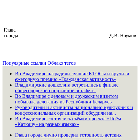
Глава
города
Д.В. Наумов
Популярные ссылки
Облако тегов
Во Владимире наградили лучшие КТОСы и вручили
ежегодную премию «Гражданская активность»
Владимирские дошколята встретились в финале
общегородской спортивной эстафеты
Во Владимире с деловым и дружеским визитом
побывала делегация из Республики Беларусь
Руководители и активисты национально-культурных и
конфессиональных организаций обсудили на...
Во Владимире состоялись съёмки проекта «Поём
«Катюшу» на разных языках»
Глава города лично проверил готовность детских