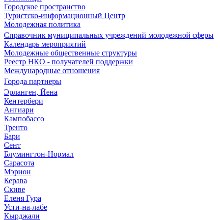
Городское пространство
Туристско-информационный Центр
Молодежная политика
Справочник муниципальных учреждений молодежной сферы
Календарь мероприятий
Молодежные общественные структуры
Реестр НКО - получателей поддержки
Международные отношения
Города партнеры
Эрланген, Йена
Кентербери
Ангиари
Кампобассо
Тренто
Бари
Сент
Блумингтон-Нормал
Сарасота
Мэрион
Керава
Скиве
Еленя Гура
Усти-на-лабе
Кырджали