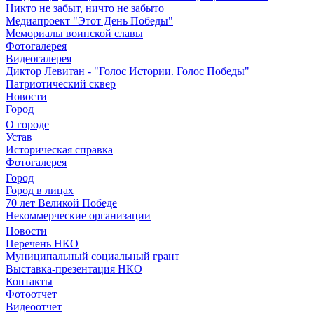
Никто не забыт, ничто не забыто
Медиапроект "Этот День Победы"
Мемориалы воинской славы
Фотогалерея
Видеогалерея
Диктор Левитан - "Голос Истории. Голос Победы"
Патриотический сквер
Новости
Город
О городе
Устав
Историческая справка
Фотогалерея
Город
Город в лицах
70 лет Великой Победе
Некоммерческие организации
Новости
Перечень НКО
Муниципальный социальный грант
Выставка-презентация НКО
Контакты
Фотоотчет
Видеоотчет