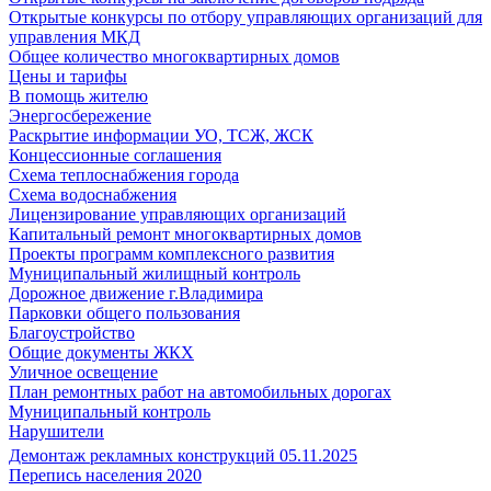
Открытые конкурсы по отбору управляющих организаций для
управления МКД
Общее количество многоквартирных домов
Цены и тарифы
В помощь жителю
Энергосбережение
Раскрытие информации УО, ТСЖ, ЖСК
Концессионные соглашения
Схема теплоснабжения города
Схема водоснабжения
Лицензирование управляющих организаций
Капитальный ремонт многоквартирных домов
Проекты программ комплексного развития
Муниципальный жилищный контроль
Дорожное движение г.Владимира
Парковки общего пользования
Благоустройство
Общие документы ЖКХ
Уличное освещение
План ремонтных работ на автомобильных дорогах
Муниципальный контроль
Нарушители
Демонтаж рекламных конструкций 05.11.2025
Перепись населения 2020