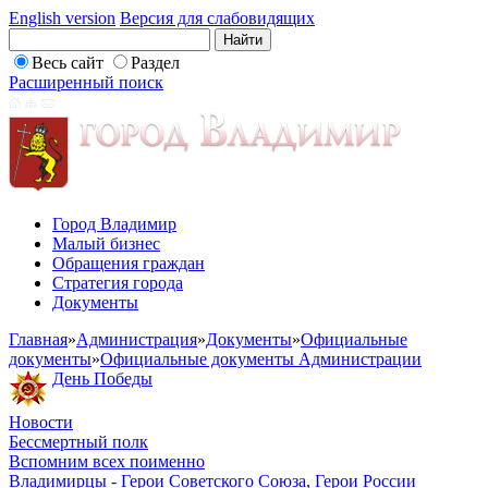
English version
Версия для слабовидящих
Весь сайт
Раздел
Расширенный поиск
Город Владимир
Малый бизнес
Обращения граждан
Стратегия города
Документы
Главная
»
Администрация
»
Документы
»
Официальные
документы
»
Официальные документы Администрации
День Победы
Новости
Бессмертный полк
Вспомним всех поименно
Владимирцы - Герои Советского Союза, Герои России