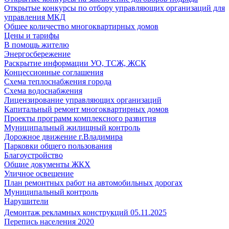
Открытые конкурсы по отбору управляющих организаций для
управления МКД
Общее количество многоквартирных домов
Цены и тарифы
В помощь жителю
Энергосбережение
Раскрытие информации УО, ТСЖ, ЖСК
Концессионные соглашения
Схема теплоснабжения города
Схема водоснабжения
Лицензирование управляющих организаций
Капитальный ремонт многоквартирных домов
Проекты программ комплексного развития
Муниципальный жилищный контроль
Дорожное движение г.Владимира
Парковки общего пользования
Благоустройство
Общие документы ЖКХ
Уличное освещение
План ремонтных работ на автомобильных дорогах
Муниципальный контроль
Нарушители
Демонтаж рекламных конструкций 05.11.2025
Перепись населения 2020