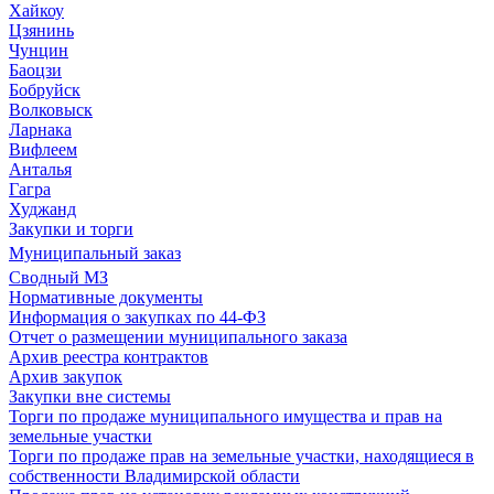
Хайкоу
Цзянинь
Чунцин
Баоцзи
Бобруйск
Волковыск
Ларнака
Вифлеем
Анталья
Гагра
Худжанд
Закупки и торги
Муниципальный заказ
Сводный МЗ
Нормативные документы
Информация о закупках по 44-ФЗ
Отчет о размещении муниципального заказа
Архив реестра контрактов
Архив закупок
Закупки вне системы
Торги по продаже муниципального имущества и прав на
земельные участки
Торги по продаже прав на земельные участки, находящиеся в
собственности Владимирской области