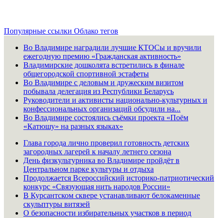
Популярные ссылки
Облако тегов
Во Владимире наградили лучшие КТОСы и вручили
ежегодную премию «Гражданская активность»
Владимирские дошколята встретились в финале
общегородской спортивной эстафеты
Во Владимире с деловым и дружеским визитом
побывала делегация из Республики Беларусь
Руководители и активисты национально-культурных и
конфессиональных организаций обсудили на...
Во Владимире состоялись съёмки проекта «Поём
«Катюшу» на разных языках»
Глава города лично проверил готовность детских
загородных лагерей к началу летнего сезона
День физкультурника во Владимире пройдёт в
Центральном парке культуры и отдыха
Продолжается Всероссийский историко-патриотический
конкурс «Связующая нить народов России»
В Курсантском сквере устанавливают белокаменные
скульптуры витязей
О безопасности избирательных участков в период