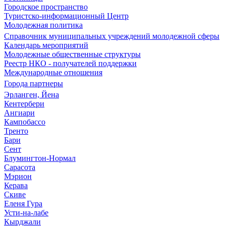
Городское пространство
Туристско-информационный Центр
Молодежная политика
Справочник муниципальных учреждений молодежной сферы
Календарь мероприятий
Молодежные общественные структуры
Реестр НКО - получателей поддержки
Международные отношения
Города партнеры
Эрланген, Йена
Кентербери
Ангиари
Кампобассо
Тренто
Бари
Сент
Блумингтон-Нормал
Сарасота
Мэрион
Керава
Скиве
Еленя Гура
Усти-на-лабе
Кырджали