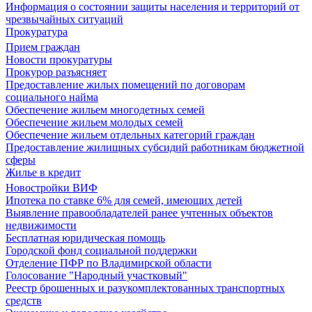
Информация о состоянии защиты населения и территорий от
чрезвычайных ситуаций
Прокуратура
Прием граждан
Новости прокуратуры
Прокурор разъясняет
Предоставление жилых помещений по договорам
социального найма
Обеспечение жильем многодетных семей
Обеспечение жильем молодых семей
Обеспечение жильем отдельных категорий граждан
Предоставление жилищных субсидий работникам бюджетной
сферы
Жилье в кредит
Новостройки ВИФ
Ипотека по ставке 6% для семей, имеющих детей
Выявление правообладателей ранее учтенных объектов
недвижимости
Бесплатная юридическая помощь
Городской фонд социальной поддержки
Отделение ПФР по Владимирской области
Голосование "Народный участковый"
Реестр брошенных и разукомплектованных транспортных
средств