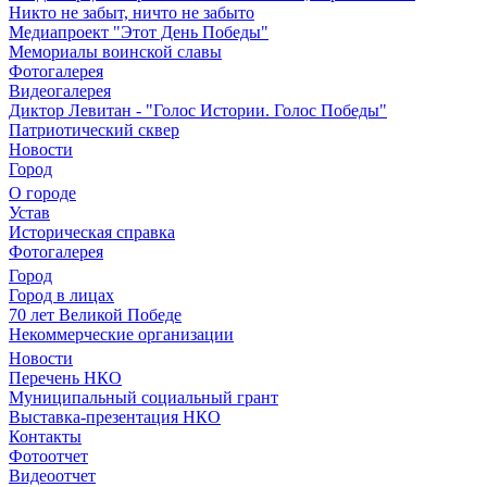
Никто не забыт, ничто не забыто
Медиапроект "Этот День Победы"
Мемориалы воинской славы
Фотогалерея
Видеогалерея
Диктор Левитан - "Голос Истории. Голос Победы"
Патриотический сквер
Новости
Город
О городе
Устав
Историческая справка
Фотогалерея
Город
Город в лицах
70 лет Великой Победе
Некоммерческие организации
Новости
Перечень НКО
Муниципальный социальный грант
Выставка-презентация НКО
Контакты
Фотоотчет
Видеоотчет