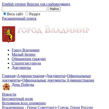
English version
Версия для слабовидящих
Весь сайт
Раздел
Расширенный поиск
Город Владимир
Малый бизнес
Обращения граждан
Стратегия города
Документы
Главная
»
Администрация
»
Документы
»
Официальные
документы
»
Официальные документы Администрации
День Победы
Новости
Бессмертный полк
Вспомним всех поименно
Владимирцы - Герои Советского Союза, Герои России