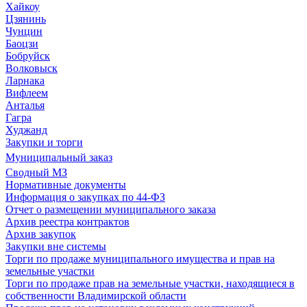
Хайкоу
Цзянинь
Чунцин
Баоцзи
Бобруйск
Волковыск
Ларнака
Вифлеем
Анталья
Гагра
Худжанд
Закупки и торги
Муниципальный заказ
Сводный МЗ
Нормативные документы
Информация о закупках по 44-ФЗ
Отчет о размещении муниципального заказа
Архив реестра контрактов
Архив закупок
Закупки вне системы
Торги по продаже муниципального имущества и прав на
земельные участки
Торги по продаже прав на земельные участки, находящиеся в
собственности Владимирской области