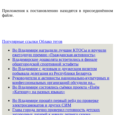
Приложения к постановлению находятся в присоединённом
файле.
Популярные ссылки
Облако тегов
Во Владимире наградили лучшие КТОСы и вручили
ежегодную премию «Гражданская активность»
Владимирские дошколята встретились в финале
общегородской спортивной эстафеты
Во Владимире с деловым и дружеским визитом
побывала делегация из Республики Беларусь
Руководители и активисты национально-культурных и
конфессиональных организаций обсудили на...
Во Владимире состоялись съёмки проекта «Поём
«Катюшу» на разных языках»
Во Владимире прошёл первый рейд по проверке
электросамокатов и других СИМ
Глава города лично проверил готовность детских
загородных лагерей к началу летнего сезона