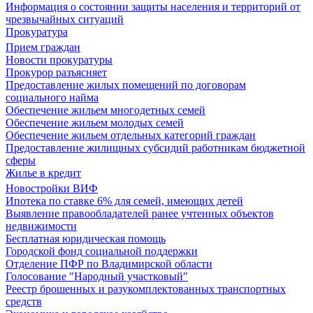
Информация о состоянии защиты населения и территорий от
чрезвычайных ситуаций
Прокуратура
Прием граждан
Новости прокуратуры
Прокурор разъясняет
Предоставление жилых помещений по договорам
социального найма
Обеспечение жильем многодетных семей
Обеспечение жильем молодых семей
Обеспечение жильем отдельных категорий граждан
Предоставление жилищных субсидий работникам бюджетной
сферы
Жилье в кредит
Новостройки ВИФ
Ипотека по ставке 6% для семей, имеющих детей
Выявление правообладателей ранее учтенных объектов
недвижимости
Бесплатная юридическая помощь
Городской фонд социальной поддержки
Отделение ПФР по Владимирской области
Голосование "Народный участковый"
Реестр брошенных и разукомплектованных транспортных
средств