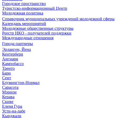
Городское пространство
Туристско-информационный Центр
Молодежная политика
Справочник муниципальных учреждений молодежной сферы
Календарь мероприятий
Молодежные общественные структуры
Реестр НКО - получателей поддержки
Международные отношения
Города партнеры
Эрланген, Йена
Кентербери
Ангиари
Кампобассо
Тренто
Бари
Сент
Блумингтон-Нормал
Сарасота
Мэрион
Керава
Скиве
Еленя Гура
Усти-на-лабе
Кырджали