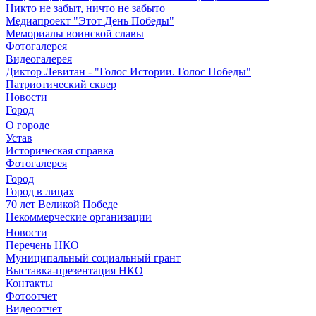
Никто не забыт, ничто не забыто
Медиапроект "Этот День Победы"
Мемориалы воинской славы
Фотогалерея
Видеогалерея
Диктор Левитан - "Голос Истории. Голос Победы"
Патриотический сквер
Новости
Город
О городе
Устав
Историческая справка
Фотогалерея
Город
Город в лицах
70 лет Великой Победе
Некоммерческие организации
Новости
Перечень НКО
Муниципальный социальный грант
Выставка-презентация НКО
Контакты
Фотоотчет
Видеоотчет