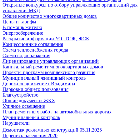
Открытые конкурсы по отбору управляющих организаций для
управления МКД
Общее количество многоквартирных домов
Цены и тарифы
В помощь жителю
Энергосбережение
Раскрытие информации УО, ТСЖ, ЖСК
Концессионные соглашения
Схема теплоснабжения города
Схема водоснабжения
Лицензирование управляющих организаций
Капитальный ремонт многоквартирных домов
Проекты программ комплексного развития
Муниципальный жилищный контроль
Дорожное движение г.Владимира
Парковки общего пользования
Благоустройство
Общие документы ЖКХ
Уличное освещение
План ремонтных работ на автомобильных дорогах
Муниципальный контроль
Нарушители
Демонтаж рекламных конструкций 05.11.2025
Перепись населения 2020