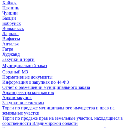
Хайкоу
Цзянинь
Чунцин
Баоцзи
Бобруйск
Волковыск
Ларнака
Вифлеем
Анталья
Гагра
Худжанд
Закупки и торги
Муниципальный заказ
Сводный МЗ
Нормативные документы
Информация о закупках по 44-ФЗ
Отчет о размещении муниципального заказа
Архив реестра контрактов
Архив закупок
Закупки вне системы
Торги по продаже муниципального имущества и прав на
земельные участки
Торги по продаже прав на земельные участки, находящиеся в
собственности Владимирской области