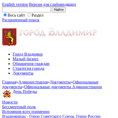
English version
Версия для слабовидящих
Весь сайт
Раздел
Расширенный поиск
Город Владимир
Малый бизнес
Обращения граждан
Стратегия города
Документы
Главная
»
Администрация
»
Документы
»
Официальные
документы
»
Официальные документы Администрации
День Победы
Новости
Бессмертный полк
Вспомним всех поименно
Владимирцы - Герои Советского Союза, Герои России