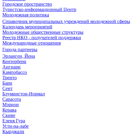
Городское пространство
Туристско-информационный Центр
Молодежная политика
Справочник муниципальных учреждений молодежной сферы
Календарь мероприятий
Молодежные общественные структуры
Реестр НКО - получателей поддержки
Международные отношения
Города партнеры
Эрланген, Йена
Кентербери
Ангиари
Кампобассо
Тренто
Бари
Сент
Блумингтон-Нормал
Сарасота
Мэрион
Керава
Скиве
Еленя Гура
Усти-на-лабе
Кырджали