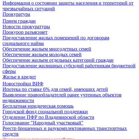
Информация о состоянии защиты населения и территорий от
чрезвычайных ситуаций
Прокуратура
Прием граждан
Новости прокуратуры
Прокурор разъясняет
Предоставление жилых помещений по договорам
социального найма
Обеспечение жильем многодетных семей
Обеспечение жильем молодых семей
Обеспечение жильем отдельных категорий граждан
Предоставление жилищных субсидий работникам бюджетной
сферы
Жилье в кредит
Новостройки ВИФ
Ипотека по ставке 6% для семей, имеющих детей
Выявление правообладателей ранее учтенных объектов
недвижимости
Бесплатная юридическая помощь
Городской фонд социальной поддержки
Отделение ПФР по Владимирской области
Голосование "Народный участковый"
Реестр брошенных и разукомплектованных транспортных
средств