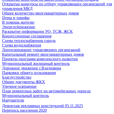
Открытые конкурсы по отбору управляющих организаций для
управления МКД
Общее количество многоквартирных домов
Цены и тарифы
В помощь жителю
Энергосбережение
Раскрытие информации УО, ТСЖ, ЖСК
Концессионные соглашения
Схема теплоснабжения города
Схема водоснабжения
Лицензирование управляющих организаций
Капитальный ремонт многоквартирных домов
Проекты программ комплексного развития
Муниципальный жилищный контроль
Дорожное движение г.Владимира
Парковки общего пользования
Благоустройство
Общие документы ЖКХ
Уличное освещение
План ремонтных работ на автомобильных дорогах
Муниципальный контроль
Нарушители
Демонтаж рекламных конструкций 05.11.2025
Перепись населения 2020