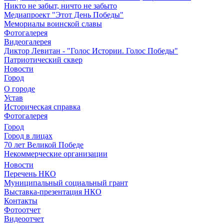
Никто не забыт, ничто не забыто
Медиапроект "Этот День Победы"
Мемориалы воинской славы
Фотогалерея
Видеогалерея
Диктор Левитан - "Голос Истории. Голос Победы"
Патриотический сквер
Новости
Город
О городе
Устав
Историческая справка
Фотогалерея
Город
Город в лицах
70 лет Великой Победе
Некоммерческие организации
Новости
Перечень НКО
Муниципальный социальный грант
Выставка-презентация НКО
Контакты
Фотоотчет
Видеоотчет