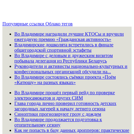
Популярные ссылки
Облако тегов
Во Владимире наградили лучшие КТОСы и вручили
ежегодную премию «Гражданская активность»
Владимирские дошколята встретились в финале
общегородской спортивной эстафеты
Во Владимире с деловым и дружеским визитом
побывала делегация из Республики Беларусь
Руководители и активисты национально-культурных и
конфессиональных организаций обсудили на...
Во Владимире состоялись съёмки проекта «Поём
«Катюшу» на разных языках»
Во Владимире прошёл первый рейд по проверке
электросамокатов и других СИМ
Глава города лично проверил готовность детских
загородных лагерей к началу летнего сезона
Синоптики прогнозируют грозу с дождем
Во Владимире продолжается подготовка к
отопительному сезону
Как не попасть в базу данных дропперов: практические