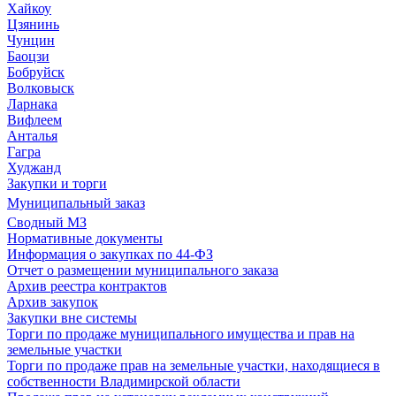
Хайкоу
Цзянинь
Чунцин
Баоцзи
Бобруйск
Волковыск
Ларнака
Вифлеем
Анталья
Гагра
Худжанд
Закупки и торги
Муниципальный заказ
Сводный МЗ
Нормативные документы
Информация о закупках по 44-ФЗ
Отчет о размещении муниципального заказа
Архив реестра контрактов
Архив закупок
Закупки вне системы
Торги по продаже муниципального имущества и прав на
земельные участки
Торги по продаже прав на земельные участки, находящиеся в
собственности Владимирской области