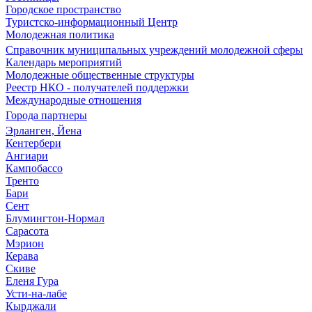
Городское пространство
Туристско-информационный Центр
Молодежная политика
Справочник муниципальных учреждений молодежной сферы
Календарь мероприятий
Молодежные общественные структуры
Реестр НКО - получателей поддержки
Международные отношения
Города партнеры
Эрланген, Йена
Кентербери
Ангиари
Кампобассо
Тренто
Бари
Сент
Блумингтон-Нормал
Сарасота
Мэрион
Керава
Скиве
Еленя Гура
Усти-на-лабе
Кырджали