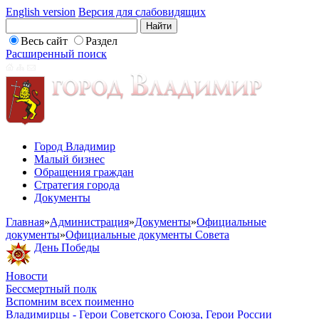
English version
Версия для слабовидящих
Весь сайт
Раздел
Расширенный поиск
Город Владимир
Малый бизнес
Обращения граждан
Стратегия города
Документы
Главная
»
Администрация
»
Документы
»
Официальные
документы
»
Официальные документы Совета
День Победы
Новости
Бессмертный полк
Вспомним всех поименно
Владимирцы - Герои Советского Союза, Герои России