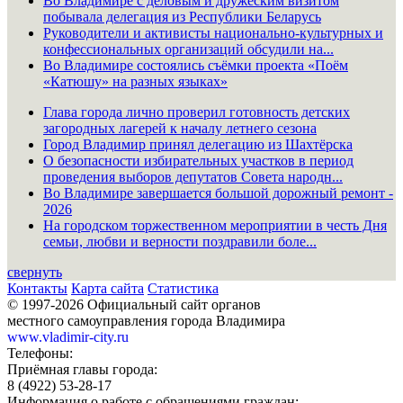
Во Владимире с деловым и дружеским визитом
побывала делегация из Республики Беларусь
Руководители и активисты национально-культурных и
конфессиональных организаций обсудили на...
Во Владимире состоялись съёмки проекта «Поём
«Катюшу» на разных языках»
Глава города лично проверил готовность детских
загородных лагерей к началу летнего сезона
Город Владимир принял делегацию из Шахтёрска
О безопасности избирательных участков в период
проведения выборов депутатов Совета народн...
Во Владимире завершается большой дорожный ремонт -
2026
На городском торжественном мероприятии в честь Дня
семьи, любви и верности поздравили боле...
свернуть
Контакты
Карта сайта
Статистика
© 1997-2026 Официальный сайт органов
местного самоуправления города Владимира
www.vladimir-city.ru
Телефоны:
Приёмная главы города:
8 (4922) 53-28-17
Информация о работе с обращениями граждан: