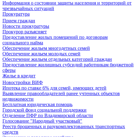
Информация о состоянии защиты населения и территорий от
чрезвычайных ситуаций
Прокуратура
Прием граждан
Новости прокуратуры
Прокурор разъясняет
Предоставление жилых помещений по договорам
социального найма
Обеспечение жильем многодетных семей
Обеспечение жильем молодых семей
Обеспечение жильем отдельных категорий граждан
Предоставление жилищных субсидий работникам бюджетной
сферы
Жилье в кредит
Новостройки ВИФ
Ипотека по ставке 6% для семей, имеющих детей
Выявление правообладателей ранее учтенных объектов
недвижимости
Бесплатная юридическая помощь
Городской фонд социальной поддержки
Отделение ПФР по Владимирской области
Голосование "Народный участковый"
Реестр брошенных и разукомплектованных транспортных
средств