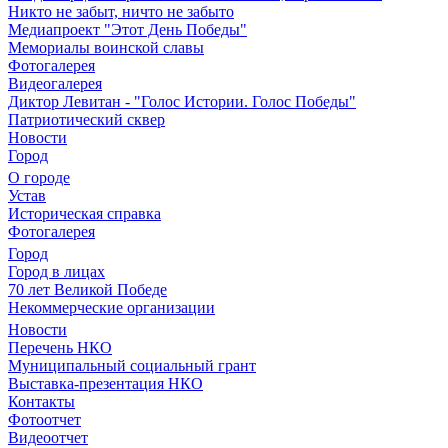
Никто не забыт, ничто не забыто
Медиапроект "Этот День Победы"
Мемориалы воинской славы
Фотогалерея
Видеогалерея
Диктор Левитан - "Голос Истории. Голос Победы"
Патриотический сквер
Новости
Город
О городе
Устав
Историческая справка
Фотогалерея
Город
Город в лицах
70 лет Великой Победе
Некоммерческие организации
Новости
Перечень НКО
Муниципальный социальный грант
Выставка-презентация НКО
Контакты
Фотоотчет
Видеоотчет