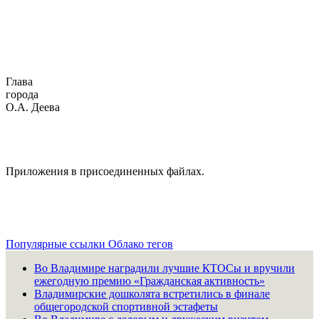
Глава
города
О.А. Деева
Приложения в присоединенных файлах.
Популярные ссылки
Облако тегов
Во Владимире наградили лучшие КТОСы и вручили
ежегодную премию «Гражданская активность»
Владимирские дошколята встретились в финале
общегородской спортивной эстафеты