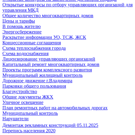
Открытые конкурсы по отбору управляющих организаций для
управления МКД
Общее количество многоквартирных домов
Цены и тарифы
В помощь жителю
Энергосбережение
Раскрытие информации УО, ТСЖ, ЖСК
Концессионные соглашения
Схема теплоснабжения города
Схема водоснабжения
Лицензирование управляющих организаций
Капитальный ремонт многоквартирных домов
Проекты программ комплексного развития
Муниципальный жилищный контроль
Дорожное движение г.Владимира
Парковки общего пользования
Благоустройство
Общие документы ЖКХ
Уличное освещение
План ремонтных работ на автомобильных дорогах
Муниципальный контроль
Нарушители
Демонтаж рекламных конструкций 05.11.2025
Перепись населения 2020