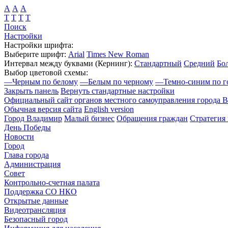
А
А
А
Т
Т
Т
Т
Поиск
Настройки
Настройки шрифта:
Выберите шрифт:
Arial
Times New Roman
Интервал между буквами
(Кернинг)
:
Стандартный
Средний
Бо
Выбор цветовой схемы:
—
Черным по белому
—
Белым по черному
—
Темно-синим по г
Закрыть панель
Вернуть стандартные настройки
Официальный сайт органов местного самоуправления города 
Обычная версия сайта
English version
Город Владимир
Малый бизнес
Обращения граждан
Стратегия 
День Победы
Новости
Город
Глава города
Администрация
Совет
Контрольно-счетная палата
Поддержка СО НКО
Открытые данные
Видеотрансляция
Безопасный город